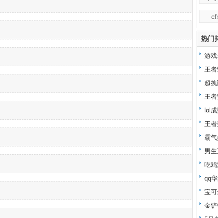
c
热门
游戏
王者
超拽
王者
lo
王者
霸气
男生
吃鸡
qq
宝可
金铲