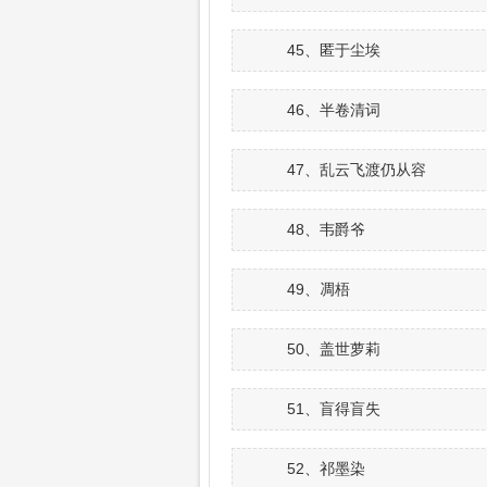
45、匿于尘埃
46、半卷清词
47、乱云飞渡仍从容
48、韦爵爷
49、凋梧
50、盖世萝莉
51、盲得盲失
52、祁墨染