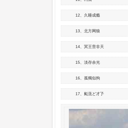
12、久睡成瘾
13、北方网狼
14、冥王啻非天
15、淡存余光
16、孤獨似狗
17、颩蓅ど才孒