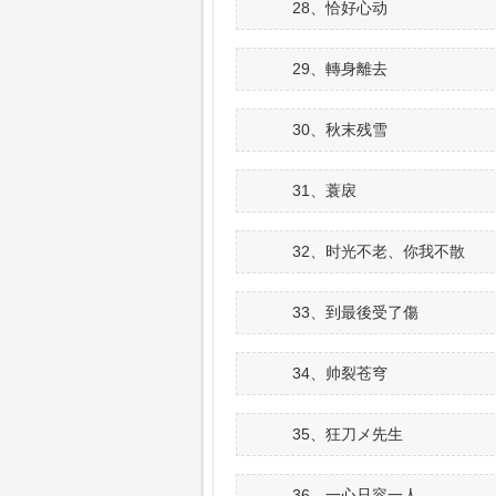
28、恰好心动
29、轉身離去
30、秋末残雪
31、蓑扆
32、时光不老、你我不散
33、到最後受了傷
34、帅裂苍穹
35、狂刀メ先生
36、一心只容一人