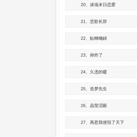
20、谈场末日恋爱
21、悲歌长辞
22、魭轉哋銶
23、帅炸了
24、久违的暖
25、造梦先生
26、晶莹泪眼
27、再惹我便毁了天下