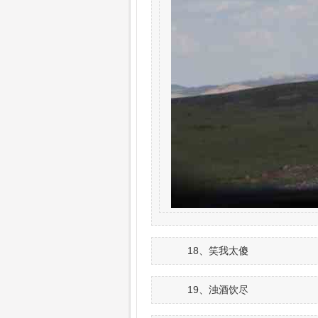
18、笑我太傻
19、浊酒饮尽