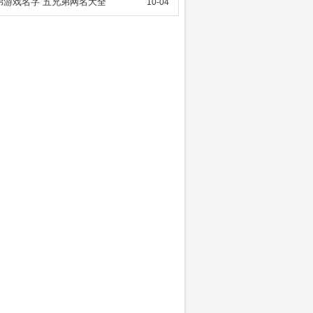
弟游戏名字 五兄弟网名大全
10-04