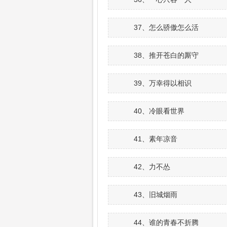
37、怎么骄傲怎么活
38、推开苍白的厮守
39、万幸得以相识
40、冷眼看世界
41、素年凉音
42、力不怂
43、旧城烟雨
44、谁的青春不折腾