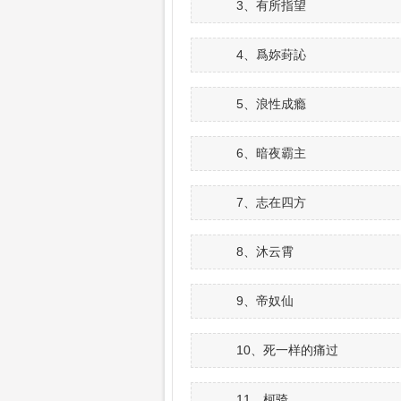
3、有所指望
4、爲妳葑訫
5、浪性成瘾
6、暗夜霸主
7、志在四方
8、沐云霄
9、帝奴仙
10、死一样的痛过
11、柯骑