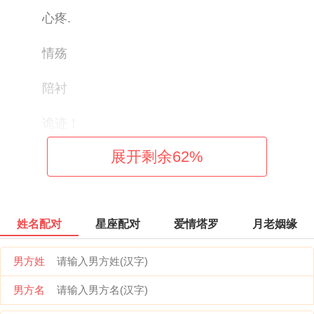
心疼.
情殇
陪衬
诡迹！
展开剩余
62
%
姓名配对
星座配对
爱情塔罗
月老姻缘
男方姓
男方名