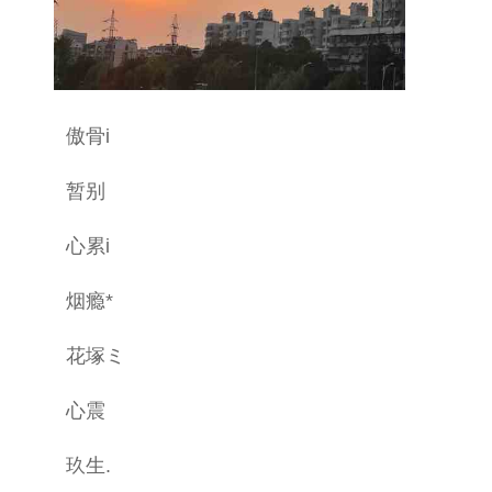
傲骨i
暂别
心累i
烟瘾*
花塚ミ
心震
玖生.