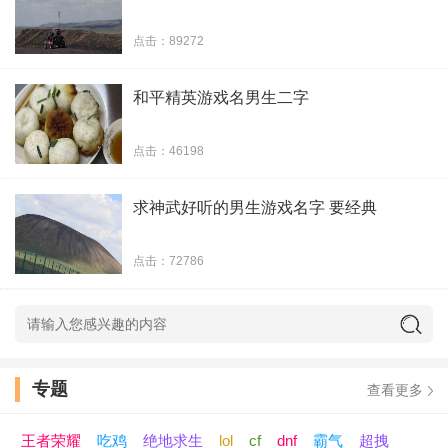
怪心i
点击：89272
念拥
和平精英游戏名男生二字
安然
点击：46198
遗憾.
求神武好听的男生游戏名字 要经典
滥情
点击：72786
_____荒年〆
咒心◎
玩腻
专题
查看更多
陌路
王者荣耀
吃鸡
绝地求生
lol
cf
dnf
霸气
超拽