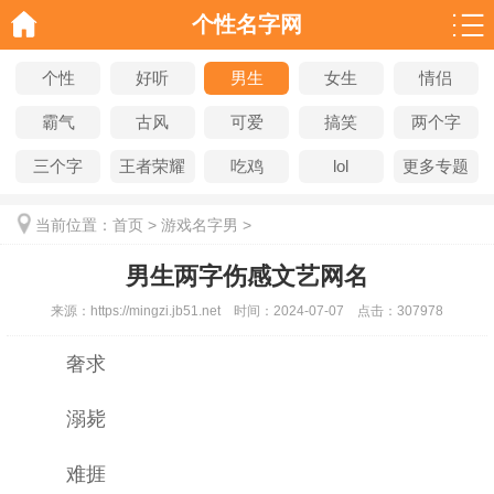
个性名字网
个性
好听
男生
女生
情侣
霸气
古风
可爱
搞笑
两个字
三个字
王者荣耀
吃鸡
lol
更多专题
当前位置：
首页
>
游戏名字男
>
男生两字伤感文艺网名
来源：
https://mingzi.jb51.net
时间：
2024-07-07
点击：
307978
奢求
溺毙
难捱