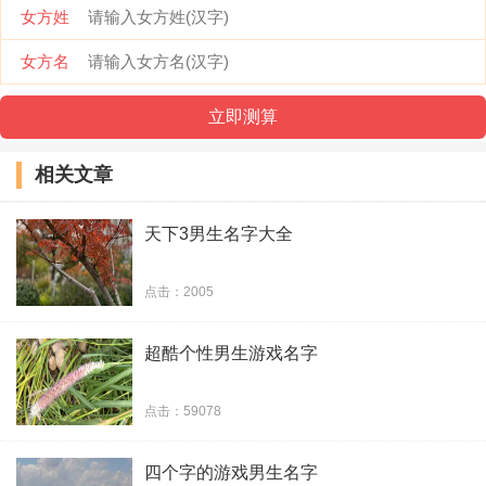
女方姓
橘子
女方名
▲ 冷殇
痞笑
相关文章
亦初，
天下3男生名字大全
荒芜 !
断忆
点击：2005
侥幸.
超酷个性男生游戏名字
苟活。
点击：59078
心酸i
四个字的游戏男生名字