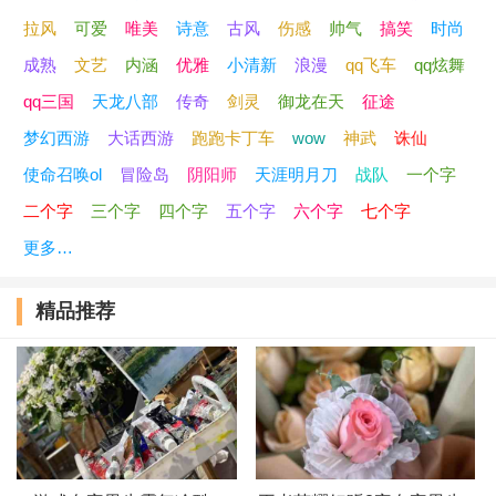
亡心
拉风
可爱
唯美
诗意
古风
伤感
帅气
搞笑
时尚
成熟
文艺
内涵
优雅
小清新
浪漫
qq飞车
qq炫舞
｀寡欢△
qq三国
天龙八部
传奇
剑灵
御龙在天
征途
冰点°
梦幻西游
大话西游
跑跑卡丁车
wow
神武
诛仙
使命召唤ol
冒险岛
阴阳师
天涯明月刀
战队
一个字
寡欢
二个字
三个字
四个字
五个字
六个字
七个字
空牢
更多…
錯覺。
精品推荐
心慌
△ 梦魇
亡鱼@