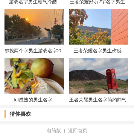
游戏名字男生霸气冷酷
王者荣耀好听2字名字男生
戒心。
宿命
痊愈
超拽两个字男生游戏名字2018_断天
王者荣耀名字男生伤感
殇情
柠萌
伪爷。
梦毁
lol成熟的男生名字
王者荣耀男生名字简约帅气
奇葩°
猜你喜欢
厌倦.
电脑版
返回首页
|