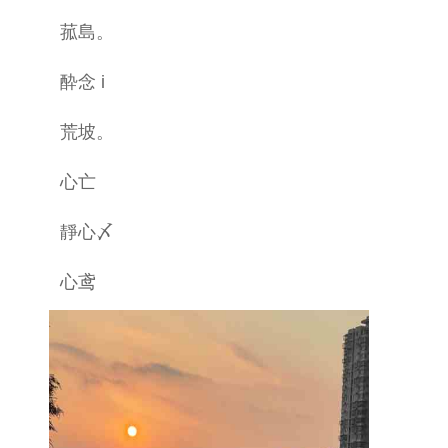
菰島。
酔念 i
荒坡。
心亡
靜心〆
心鸢