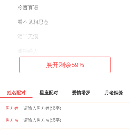
冷言寡语
看不见相思意
泪﹌无痕
孤独碍人
展开剩余
59
%
恋你如初
你忘我亡
姓名配对
星座配对
爱情塔罗
月老姻缘
毀我如何
男方姓
黎夕旧梦
男方名
若、离