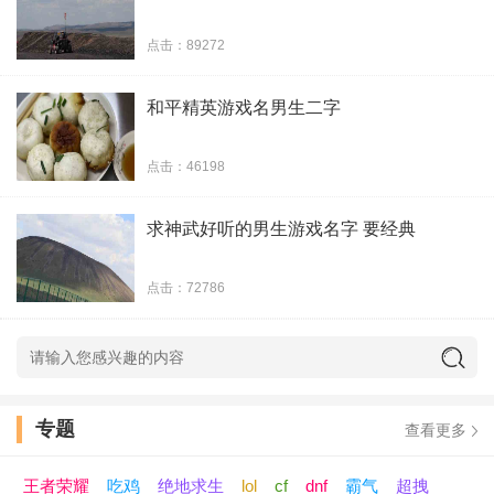
浅怀感伤
点击：89272
故事没有她
和平精英游戏名男生二字
故事只剩听说
点击：46198
迷失未来
求神武好听的男生游戏名字 要经典
孤独的角落
点击：72786
饮尽孤单
夕阳下的孤影
不致太寡
专题
查看更多
走过一意孤行
王者荣耀
吃鸡
绝地求生
lol
cf
dnf
霸气
超拽