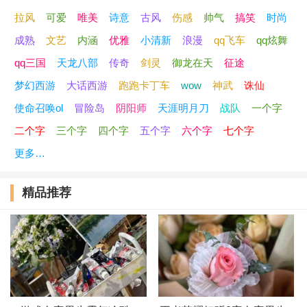
浪子罢了
拉风
可爱
唯美
诗意
古风
伤感
帅气
搞笑
时尚
成熟
文艺
内涵
优雅
小清新
浪漫
qq飞车
qq炫舞
搁浅的残刺
qq三国
天龙八部
传奇
剑灵
御龙在天
征途
寂寞、带点伤
梦幻西游
大话西游
跑跑卡丁车
wow
神武
诛仙
使命召唤ol
冒险岛
阴阳师
天涯明月刀
战队
一个字
優雅dē颓废
二个字
三个字
四个字
五个字
六个字
七个字
随风飘送
更多…
呐爱淡了
精品推荐
哥单身照样嗨
凉薄之心
断念已残