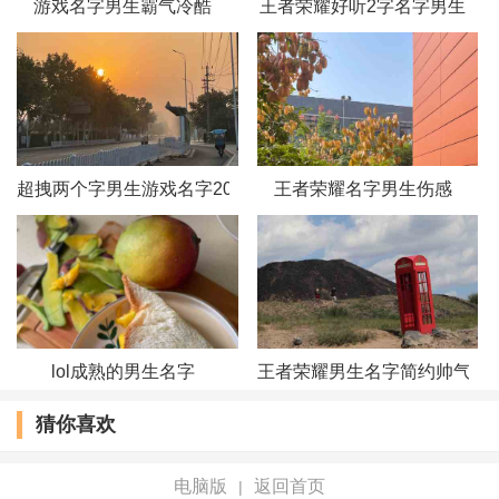
游戏名字男生霸气冷酷
王者荣耀好听2字名字男生
颠沛流离的伤
爱上单身
痴心的沉溺
超拽两个字男生游戏名字2018_断天
王者荣耀名字男生伤感
残缺的不完美
哥,依旧颓废
一个人%寂寞
lol成熟的男生名字
王者荣耀男生名字简约帅气
猜你喜欢
电脑版
返回首页
|