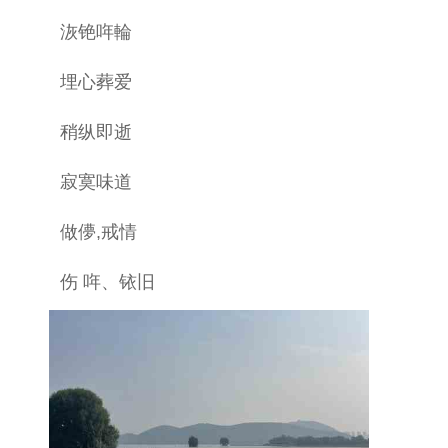
洃铯哖輪
埋心葬爱
稍纵即逝
寂寞味道
做儚,戒情
伤 哖、铱旧