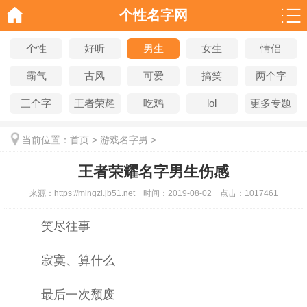
个性名字网
个性
好听
男生
女生
情侣
霸气
古风
可爱
搞笑
两个字
三个字
王者荣耀
吃鸡
lol
更多专题
当前位置：
首页
>
游戏名字男
>
王者荣耀名字男生伤感
来源：
https://mingzi.jb51.net
时间：
2019-08-02
点击：
1017461
笑尽往事
寂寞、算什么
最后一次颓废