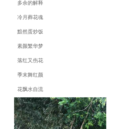
多余的解释
冷月葬花魂
黯然蛋炒饭
素颜繁华梦
落红又伤花
季末舞红颜
花飘水自流