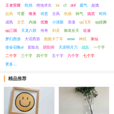
王者荣耀
吃鸡
绝地求生
lol
cf
dnf
霸气
超拽
拉风
可爱
唯美
诗意
古风
伤感
帅气
搞笑
时尚
成熟
文艺
内涵
优雅
小清新
浪漫
qq飞车
qq炫舞
qq三国
天龙八部
传奇
剑灵
御龙在天
征途
梦幻西游
大话西游
跑跑卡丁车
wow
神武
诛仙
使命召唤ol
冒险岛
阴阳师
天涯明月刀
战队
一个字
二个字
三个字
四个字
五个字
六个字
七个字
更多…
精品推荐