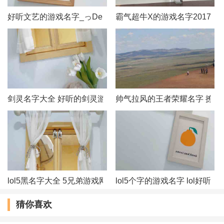
好听文艺的游戏名字_っDemonˊ冥殇づ
霸气超牛X的游戏名字2017
剑灵名字大全 好听的剑灵游戏名字
帅气拉风的王者荣耀名字 撩妹
lol5黑名字大全 5兄弟游戏网名
lol5个字的游戏名字 lol好听
猜你喜欢