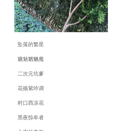
坠落的繁星
魑魅魍魉魔
二次元坑爹
花殇紫吟调
村口西凉花
黑夜惊牟者