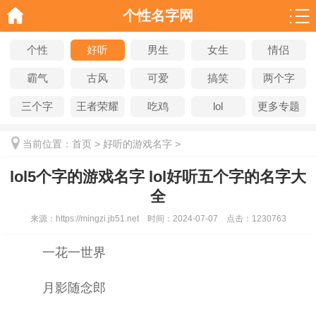
个性名字网
个性
好听
男生
女生
情侣
霸气
古风
可爱
搞笑
两个字
三个字
王者荣耀
吃鸡
lol
更多专题
当前位置：
首页
>
好听的游戏名字
>
lol5个字的游戏名字 lol好听五个字的名字大
全
来源：
https://mingzi.jb51.net
时间：
2024-07-07
点击：
1230763
一花一世界
月影随念郎