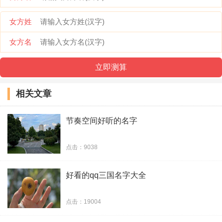
尘埃定一季
女方姓
冷风落叶刀
女方名
霸气满天下
1
2
相关文章
节奏空间好听的名字
点击：9038
好看的qq三国名字大全
点击：19004