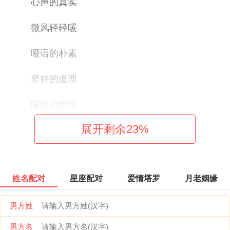
心声的真实
微风轻轻暖
哑语的朴素
坚持的道理
暧昧的挑衅
展开剩余
23
%
一雨一彩虹
椛为伊人醉
姓名配对
星座配对
爱情塔罗
月老姻缘
一笑一倾城
男方姓
正好五个字
男方名