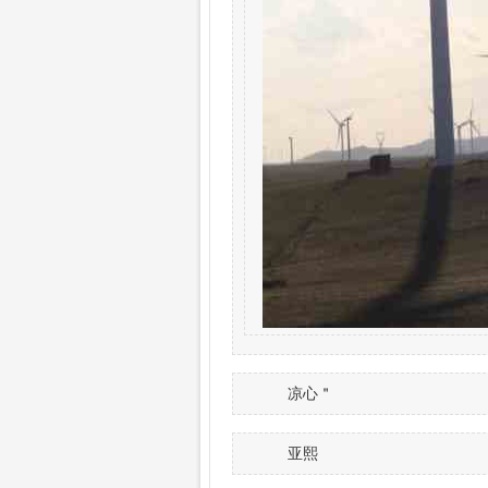
凉心＂
亚熙