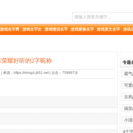
游戏名字男
游戏名字女
游戏情侣名字
游戏家族名字
游戏英文名字
游戏
者荣耀好听的2字昵称
专题
来源：https://mingzi.jb51.net | 点击：759897次
霸气
可爱
古风
搞笑
小清
4个