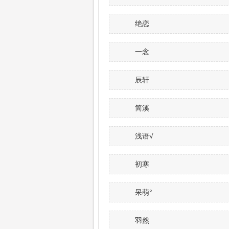
绝恋
一念
辰轩
简溪
浅语√
初寒
呆萌°
羽然