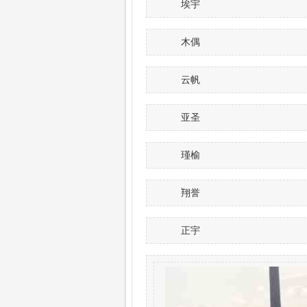
埃宇
木偶
云帆
亚圣
瑾榆
翔誉
正宇