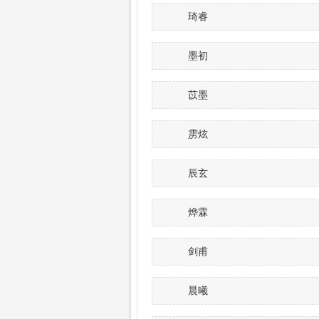
琦睿
墨初
苡墨
雳炫
辰玄
烨霖
剑甫
晨曦