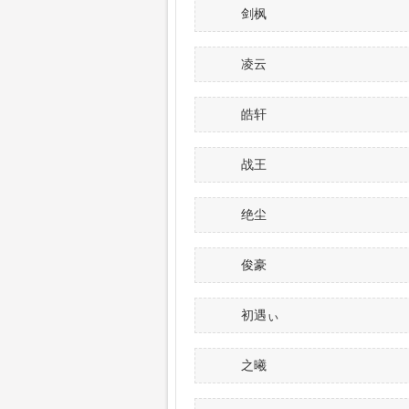
剑枫
凌云
皓轩
战王
绝尘
俊豪
初遇ぃ
之曦