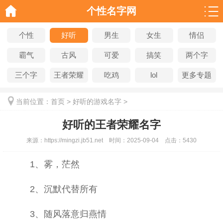
个性名字网
个性
好听
男生
女生
情侣
霸气
古风
可爱
搞笑
两个字
三个字
王者荣耀
吃鸡
lol
更多专题
当前位置：
首页
>
好听的游戏名字
>
好听的王者荣耀名字
来源：
https://mingzi.jb51.net
时间：
2025-09-04
点击：
5430
1、雾，茫然
2、沉默代替所有
3、随风落意归燕情