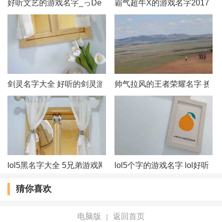
好听文艺的游戏名字_っDemonˊ冥殇づ
霸气超牛X的游戏名字2017
53、折耳萌妹
54、玉转乾坤
55、年少不知。
剑灵名字大全 好听的剑灵游戏名字
帅气拉风的王者荣耀名字 撩妹
56、夤缘攀附
57、紫羅蘭の愛戀
58、云朵又变黑了
59、清仙画凉
lol5黑名字大全 5兄弟游戏网名
lol5个字的游戏名字 lol好听
猜你喜欢
60、草莓软心
61、吃口辣椒解解馋
电脑版
返回首页
|