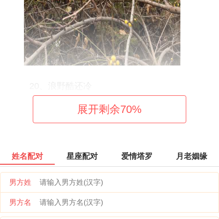
20、浪野酷还冷
展开剩余
70
%
21、对自己说声抱歉
22、乐雅怡璇
姓名配对
星座配对
爱情塔罗
月老姻缘
23、小猫舔雪糕
男方姓
24、打翻委屈
男方名
25、爷的姿态你学不来