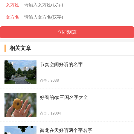
女方姓
26、多情游荡
女方名
27、带妹上王者
28、苏柔
相关文章
29、龍魂大哥
节奏空间好听的名字
30、牧云
点击：9038
31、任语阡
好看的qq三国名字大全
32、猫忘了鱼尾纱゜
33、短发萌宝i
点击：19004
34、和你躲猫猫
御龙在天好听两个字名字