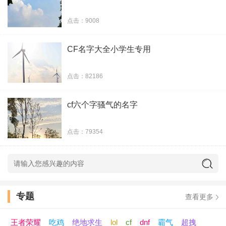
35、月光终成沙漠*
点击：9008
36、细语凝香
CF名字大全小学生专用
37、残缺の美丽
点击：82186
38、夜岚
cf六个字骚气的名字
39、两点出逃
点击：79354
40、一衫青
41、热情拥吻我太好人
42、时间在偷懒
专题
查看更多
43、极目楚天
王者荣耀
吃鸡
绝地求生
lol
cf
dnf
霸气
超拽