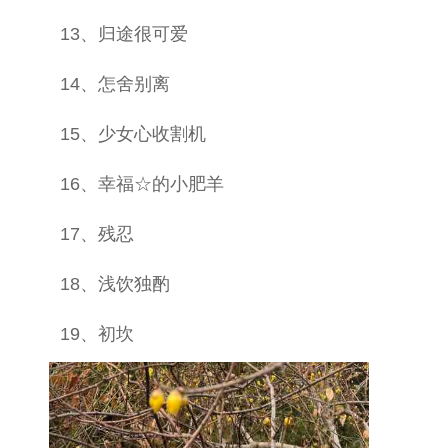
13、归途很可爱
14、怎舍别离
15、少女心收割机
16、幸福☆的小肥羊
17、残忍
18、浅饮独酌
19、初坎