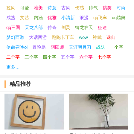
拉风
可爱
唯美
诗意
古风
伤感
帅气
搞笑
时尚
44、残漏惊梦
成熟
文艺
内涵
优雅
小清新
浪漫
qq飞车
qq炫舞
45、夕阳照残雪
qq三国
天龙八部
传奇
剑灵
御龙在天
征途
梦幻西游
大话西游
跑跑卡丁车
wow
神武
诛仙
46、捧着风
使命召唤ol
冒险岛
阴阳师
天涯明月刀
战队
一个字
47、枕花眠
二个字
三个字
四个字
五个字
六个字
七个字
更多…
48、回忆成『灰』
精品推荐
49、赤道
50、单纯的像朵花
51、晚安思然
52、相约丶奈何桥