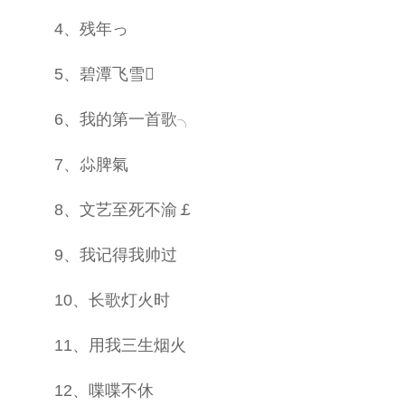
4、残年っ
5、碧潭飞雪
6、我的第一首歌╮
7、尛脾氣
8、文艺至死不渝￡
9、我记得我帅过
10、长歌灯火时
11、用我三生烟火
12、喋喋不休