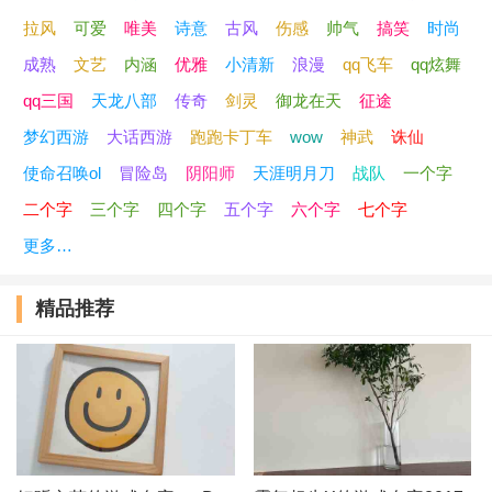
冷月醉夕阳
拉风
可爱
唯美
诗意
古风
伤感
帅气
搞笑
时尚
成熟
文艺
内涵
优雅
小清新
浪漫
qq飞车
qq炫舞
落梅如雪乱
qq三国
天龙八部
传奇
剑灵
御龙在天
征途
云竹清
梦幻西游
大话西游
跑跑卡丁车
wow
神武
诛仙
使命召唤ol
冒险岛
阴阳师
天涯明月刀
战队
一个字
朱唇点点醉
二个字
三个字
四个字
五个字
六个字
七个字
暗弹相思泪
更多…
生死荣枯
精品推荐
落羽成霜
青袂宛约
素笺淡墨