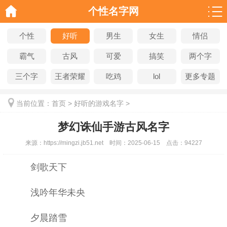
个性名字网
个性
好听
男生
女生
情侣
霸气
古风
可爱
搞笑
两个字
三个字
王者荣耀
吃鸡
lol
更多专题
当前位置：
首页
>
好听的游戏名字
>
梦幻诛仙手游古风名字
来源：
https://mingzi.jb51.net
时间：
2025-06-15
点击：
94227
剑歌天下
浅吟年华未央
夕晨踏雪