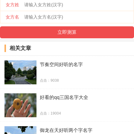
女方姓
女方名
相关文章
封情舞韵
节奏空间好听的名字
咫尺天涯间
千里烟泼
点击：9038
倾城红颜醉
好看的qq三国名字大全
残月独殇
点击：19004
笙歌初寒、夜未央
御龙在天好听两个字名字