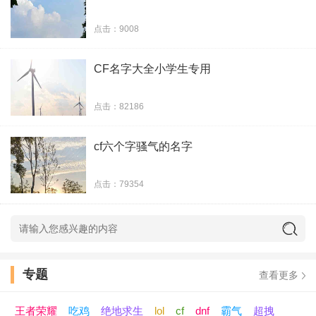
泪剑
点击：9008
浮华随风逝
CF名字大全小学生专用
拔刀斩苍穹
点击：82186
香魂灼青眼
cf六个字骚气的名字
洛轩凡
点击：79354
凉人暖颜凉
玲珑看月
叶落才知秋
专题
查看更多
亡城孤影
王者荣耀
吃鸡
绝地求生
lol
cf
dnf
霸气
超拽