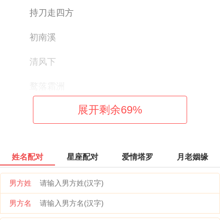
持刀走四方
初南溪
清风下
鹜落霜洲
展开剩余
69
%
执剑傲天
清风天剑
姓名配对
星座配对
爱情塔罗
月老姻缘
时光缱绻如画
男方姓
男方名