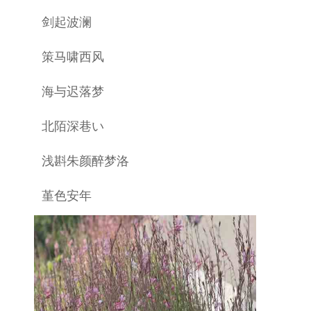
剑起波澜
策马啸西风
海与迟落梦
北陌深巷い
浅斟朱颜醉梦洛
堇色安年