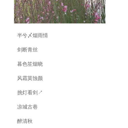
半兮〆烟雨情
剑断青丝
暮色笙烟晓
风霜莫蚀颜
挑灯看剑↗
凉城古巷
醉清秋