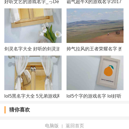
好听文艺的游戏名字_っDemonˊ冥殇づ
霸气超牛X的游戏名字2017
一览众生小
剑笑江湖
流影醉年华
剑灵名字大全 好听的剑灵游戏名字
帅气拉风的王者荣耀名字 撩妹
雪漫似穹天
飞天仙舞
陌幽夜
揽月细挽风流
lol5黑名字大全 5兄弟游戏网名
lol5个字的游戏名字 lol好听
风起白莲
猜你喜欢
白衣染霜华
电脑版
返回首页
|