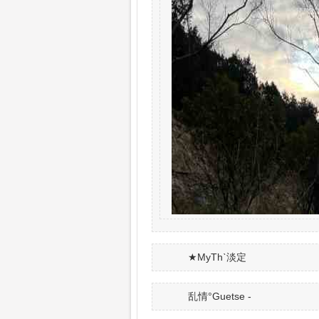
★MyThˋ淡定
乱情°Guetse -