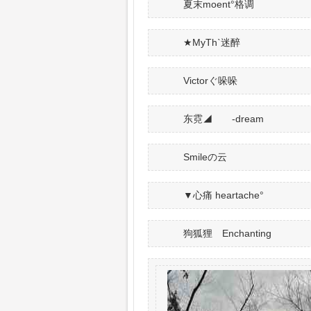
夏末moent°格调
★MyThˋ迷醉
Victorぐ哚哚
东霓◢ -dream
Smileの云
▼心痛 heartache°
狗狐狸 Enchanting