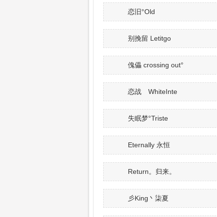
恋旧°Old
别挽留 Letitgo
傀儡 crossing out°
恋战 WhiteInte
失眠梦°Triste
Eternally 永恒
Return。归来。
彡King丶柒夏