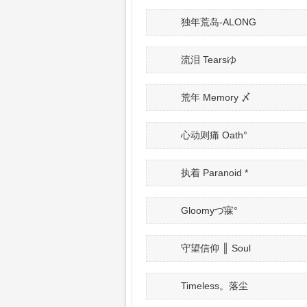
独年荒岛-ALONG
流泪 Tearsゆ
荒年 Memory 〆
心动则痛 Oath°
执着 Paranoid *
Gloomyづ寐°
守望信仰 ║ Soul
Timeless。落尘