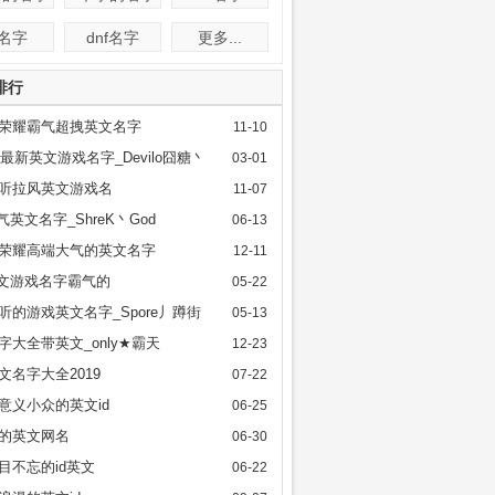
f名字
dnf名字
更多...
排行
荣耀霸气超拽英文名字
11-10
17最新英文游戏名字_Devilo囧糖丶
03-01
l好听拉风英文游戏名
11-07
霸气英文名字_ShreK丶God
06-13
荣耀高端大气的英文名字
12-11
英文游戏名字霸气的
05-22
l好听的游戏英文名字_Spore丿蹲街
05-13
l名字大全带英文_only★霸天
12-23
英文名字大全2019
07-22
意义小众的英文id
06-25
的英文网名
06-30
l过目不忘的id英文
06-22