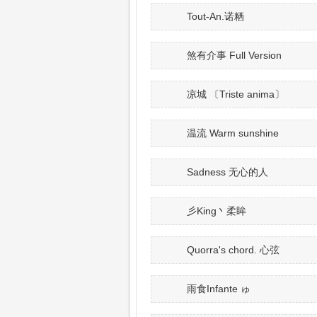
Tout-An.诺粞
煞有介事 Full Version
凉城 〔Triste anima〕
温流 Warm sunshine
Sadness 无心的人
彡King丶柔眸
Quorra's chord. 心弦
雨食Infante ゅ