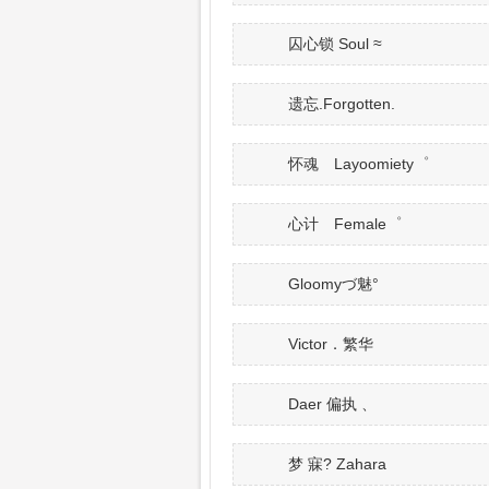
囚心锁 Soul ≈
遗忘.Forgotten.
怀魂 Layoomiety゜
心计 Female゜
Gloomyづ魅°
Victor．繁华
Daer 偏执 、
梦 寐? Zahara