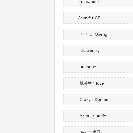
Emmanuel
JenniferICE
KIll丶ChOseng
strawberry
prologue
妮芙兰丶love
Crazy丶Demon
Azrael丶purify
devil丶逐日