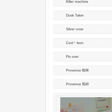
Killer machine
Dusk Taker
Silver crow
Cool丶leon
Pis over
Provence 暗眸
Provence 雨碎