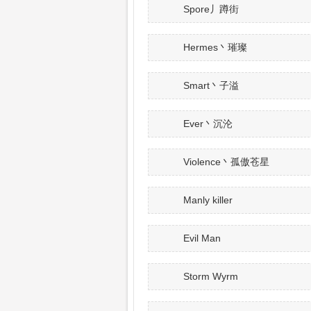
Spore丿蹲街
Hermes丶璀璨
Smart丶子溢
Ever丶沉沦
Violence丶孤傲苍星
Manly killer
Evil Man
Storm Wyrm