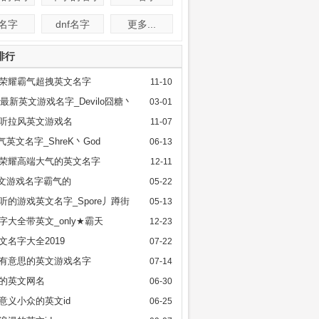
f名字
dnf名字
更多...
排行
荣耀霸气超拽英文名字
11-10
17最新英文游戏名字_Devilo囧糖丶
03-01
l好听拉风英文游戏名
11-07
霸气英文名字_ShreK丶God
06-13
荣耀高端大气的英文名字
12-11
英文游戏名字霸气的
05-22
l好听的游戏英文名字_Spore丿蹲街
05-13
l名字大全带英文_only★霸天
12-23
英文名字大全2019
07-22
有意思的英文游戏名字
07-14
的英文网名
06-30
意义小众的英文id
06-25