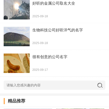
好听的金属公司取名大全
美达公司
2025-09-18
裕优公司
生物科技公司好听洋气的名字
博百公司
2025-09-18
德欧公司
很有创意的公司名字
游族公司
2025-09-17
福运公司
京中公司
西恒公司
精品推荐
峻骏公司