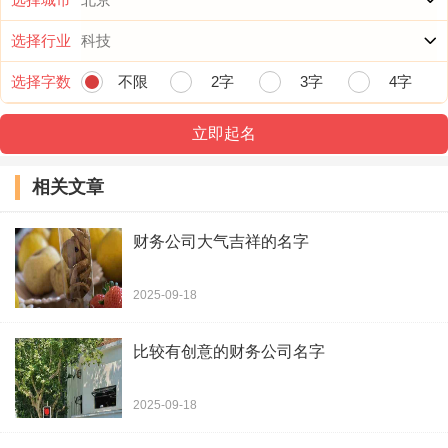
金源公司
选择行业
选择字数
不限
2字
3字
4字
群丰公司
博相公司
相关文章
色慧公司
事贸公司
财务公司大气吉祥的名字
畅易公司
2025-09-18
卡尼公司
比较有创意的财务公司名字
界宏公司
2025-09-18
威森公司