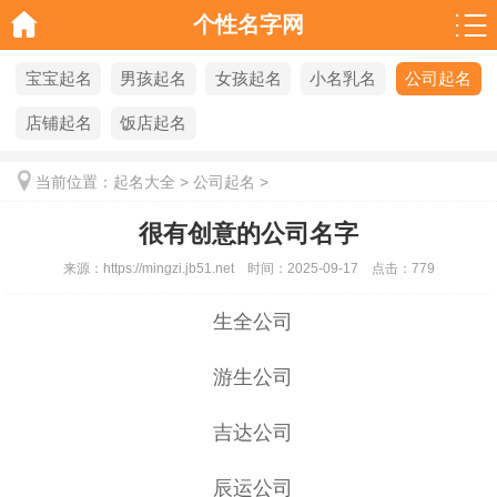
个性名字网
宝宝起名
男孩起名
女孩起名
小名乳名
公司起名
店铺起名
饭店起名
当前位置：
起名大全
>
公司起名
>
很有创意的公司名字
来源：
https://mingzi.jb51.net
时间：
2025-09-17
点击：
779
生全公司
游生公司
吉达公司
辰运公司