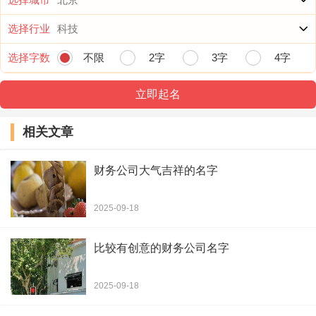
森扬商贸公司
选择行业
选择字数
不限
2字
3字
4字
明森商贸公司
讯语商贸公司
相关文章
洁升商贸公司
凯之祥商贸公司
财务公司大气吉祥的名字
洋至商贸公司
2025-09-18
驰新商贸公司
比较有创意的财务公司名字
瀚福商贸公司
2025-09-18
安晖商贸公司