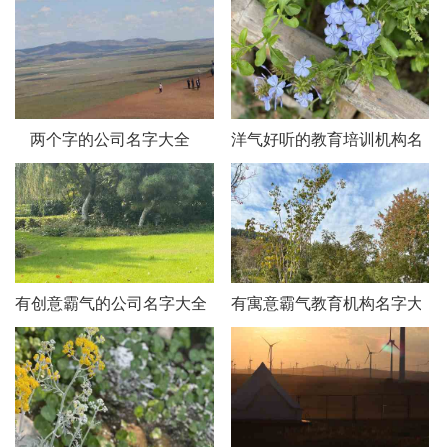
晖聚商贸公司
迈苏商贸公司
两个字的公司名字大全
洋气好听的教育培训机构名字
惠明商贸公司
纳优商贸公司
裕高商贸公司
友联商贸公司
有创意霸气的公司名字大全
有寓意霸气教育机构名字大全
新营商贸公司
亿晶商贸公司
火炎焱商贸公司