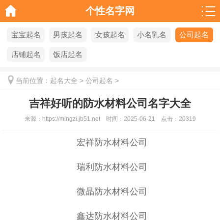
个性名字网
宝宝起名
男孩起名
女孩起名
小名乳名
公司起名
店铺起名
饭店起名
当前位置：
起名大全
>
公司起名
>
吉祥好听的防水材料公司名字大全
来源：
https://mingzi.jb51.net
时间：
2025-06-21
点击：
20319
宏祥防水材料公司
瑞利防水材料公司
微晶防水材料公司
鑫达防水材料公司