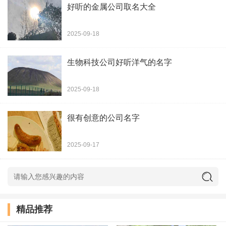
好听的金属公司取名大全
飞翔防水材料公司
2025-09-18
光大防水材料公司
生物科技公司好听洋气的名字
卡顿防水材料公司
2025-09-18
星洲防水材料公司
很有创意的公司名字
唯凡防水材料公司
2025-09-17
旭飞防水材料公司
正顺防水材料公司
锦腾弘达防水材料公司
精品推荐
印承防水材料公司