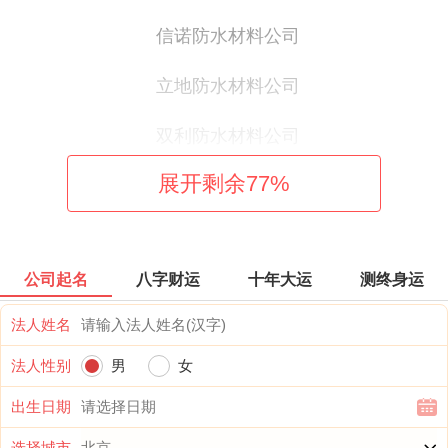
信诺防水材料公司
立地防水材料公司
双利防水材料公司
展开剩余
77
%
天宇防水材料公司
澳树莱防水材料公司
公司起名
八字财运
十年大运
测终身运
宇泽防水材料公司
法人姓名
昌源防水材料公司
法人性别
男
女
睿森防水材料公司
出生日期
联天防水材料公司
选择城市