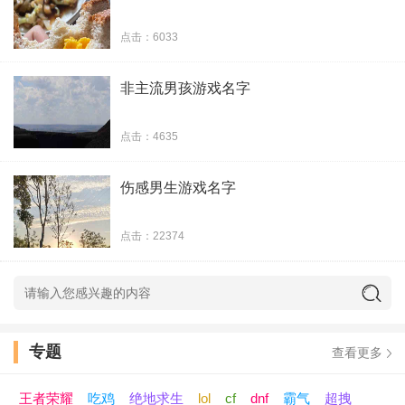
35、低调的奢华
点击：6033
36、心里全是你
非主流男孩游戏名字
37、官方警告
点击：4635
38、阑灯堪落影
伤感男生游戏名字
39、做自己的主宰
点击：22374
40、用实力扑倒你
41、夜笛清怅
42、迟月
专题
查看更多
43、跟自己说声对不起
王者荣耀
吃鸡
绝地求生
lol
cf
dnf
霸气
超拽