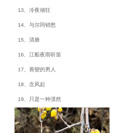
13、冷夜倾狂
14、与尔同销愁
15、清旖
16、江船夜雨听笛
17、善變的男人
18、念风起
19、只是一种漠然