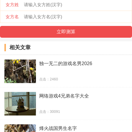
女方姓
26、瞳荧
女方名
27、心殇
28、martian王者
相关文章
29、烟酒浓
独一无二的游戏名男2026
30、帅到没人性
点击：2460
31、花漓
网络游戏4兄弟名字大全
32、赴场情深似海
33、孩子气的你
点击：30091
34、辽美式杀戮
烽火战国男生名字