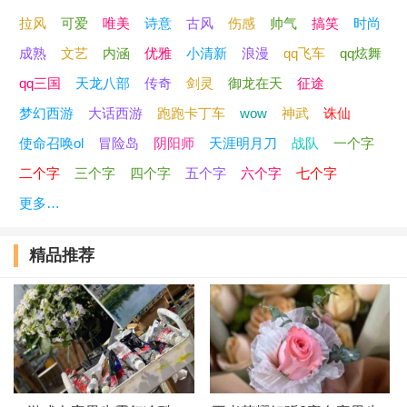
拉风
可爱
唯美
诗意
古风
伤感
帅气
搞笑
时尚
44、朕可是太高冷
成熟
文艺
内涵
优雅
小清新
浪漫
qq飞车
qq炫舞
45、军中绿花
qq三国
天龙八部
传奇
剑灵
御龙在天
征途
梦幻西游
大话西游
跑跑卡丁车
wow
神武
诛仙
46、寂寞让人盲
使命召唤ol
冒险岛
阴阳师
天涯明月刀
战队
一个字
47、悠闲日子
二个字
三个字
四个字
五个字
六个字
七个字
更多…
48、横扫｀天下邪与恶
精品推荐
49、挽泪
50、觅你风川间
51、暗世メ铁骑
52、本吃货法号：能吃