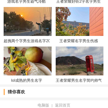
游戏名字男生霸气冷酷
王者荣耀好听2字名字男生
53、奈絲凸咪球
54、墨离尘
55、虎锦掏
超拽两个字男生游戏名字2018_断天
王者荣耀名字男生伤感
56、半世倾尘
57、抹不掉的伤
58、尘世喧嚣
59、转身留下一抹落寞
lol成熟的男生名字
王者荣耀男生名字简约帅气
猜你喜欢
60、宇宙小船
61、囚心锁
电脑版
返回首页
|