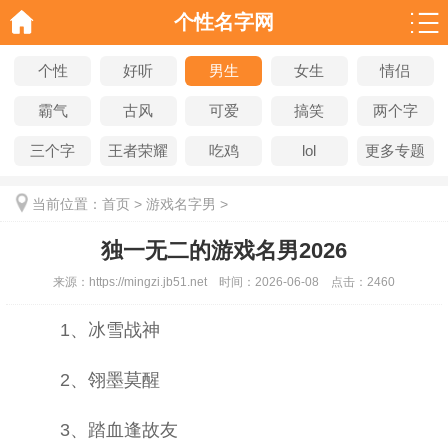
个性名字网
个性
好听
男生
女生
情侣
霸气
古风
可爱
搞笑
两个字
三个字
王者荣耀
吃鸡
lol
更多专题
当前位置：
首页
>
游戏名字男
>
独一无二的游戏名男2026
来源：
https://mingzi.jb51.net
时间：
2026-06-08
点击：
2460
1、冰雪战神
2、翎墨莫醒
3、踏血逢故友