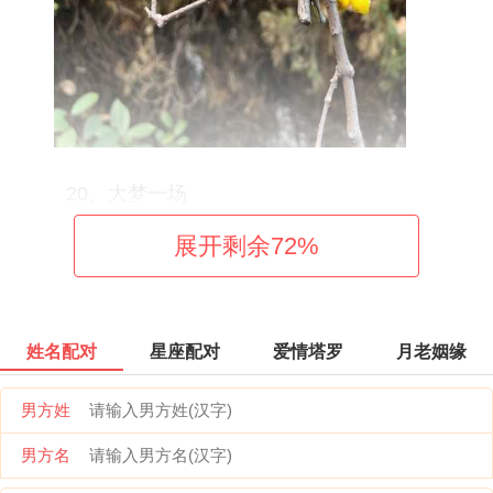
20、大梦一场
展开剩余
72
%
21、高级将领
22、韩式ヽ少帅
姓名配对
星座配对
爱情塔罗
月老姻缘
23、蜕变成熟
男方姓
24、明我长相忆
男方名
25、一曲幽怨