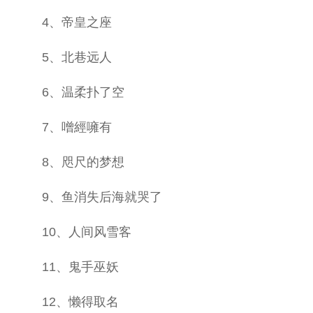
4、帝皇之座
5、北巷远人
6、温柔扑了空
7、噌經噰有
8、咫尺的梦想
9、鱼消失后海就哭了
10、人间风雪客
11、鬼手巫妖
12、懒得取名