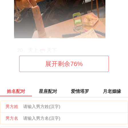
20、天上
ლ
天下
展开剩余
76
%
21、寻欢
ლ
做乐
22、芋泥
ლ
奶绿
姓名配对
星座配对
爱情塔罗
月老姻缘
23、暮冬
ლ
初晴
男方姓
24、寶貝
ლ
傻瓜
男方名
25、宠溺
ლ
薄幸