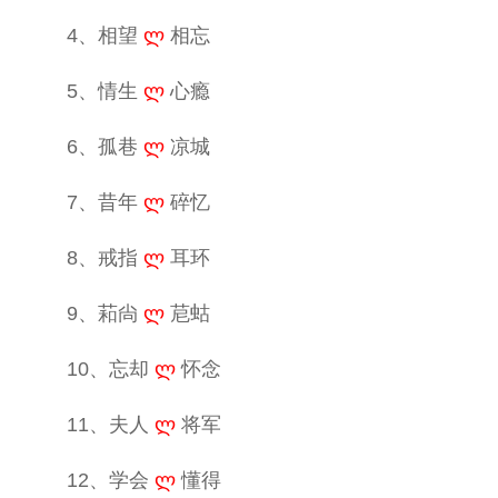
4、相望
ლ
相忘
5、情生
ლ
心瘾
6、孤巷
ლ
凉城
7、昔年
ლ
碎忆
8、戒指
ლ
耳环
9、萂尙
ლ
苨蛄
10、忘却
ლ
怀念
11、夫人
ლ
将军
12、学会
ლ
懂得