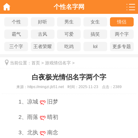
个性名字网
个性
好听
男生
女生
情侣
霸气
古风
可爱
搞笑
两个字
三个字
王者荣耀
吃鸡
lol
更多专题
当前位置：
首页
>
游戏情侣名字
>
白夜极光情侣名字两个字
来源：
https://mingzi.jb51.net
时间：
2025-11-23
点击：
2389
1、凉城
ლ
旧梦
2、雨落
ლ
晴初
3、北执
ლ
南念