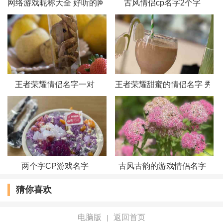
网络游戏昵称大全 好听的网络游戏情侣昵称
古风情侣cp名字2个字
53、旧城
ლ
半夏
54、怂娘
ლ
怂爷
55、向走
ლ
向走
王者荣耀情侣名字一对
王者荣耀甜蜜的情侣名字 秀恩
56、齁甜
ლ
盐田
57、呆头
ლ
呆脑
58、過去
ლ
未來
59、陌离
ლ
陌弃
两个字CP游戏名字
古风古韵的游戏情侣名字
猜你喜欢
60、勿念
ლ
陌忘
61、如今
ლ
也曾
电脑版
返回首页
|