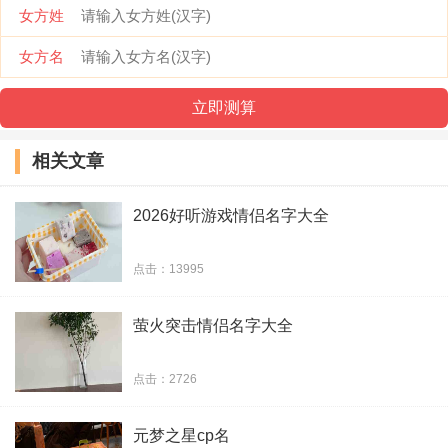
女方姓
26、羁绊
ლ
束缚
女方名
27、言逺
ლ
言久
28、握手
ლ
跟走
相关文章
29、别闹
ლ
偏闹
2026好听游戏情侣名字大全
30、浓茶
ლ
野客
点击：13995
31、溡绱
ლ
溡绱
萤火突击情侣名字大全
32、莫離
ლ
莫棄
33、相守
ლ
白首
点击：2726
34、黄钻
ლ
红钻
元梦之星cp名