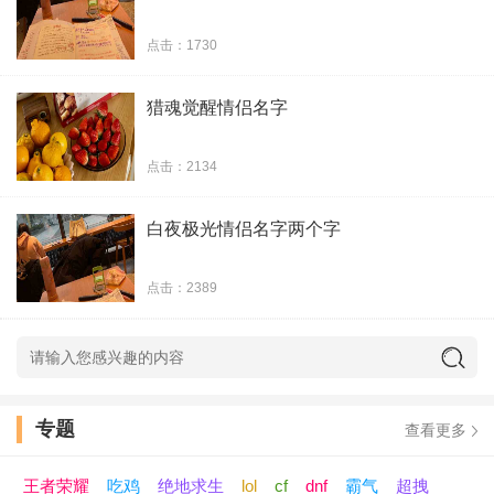
35、英雄
ლ
美人
点击：1730
36、熙柚
ლ
柠萌
猎魂觉醒情侣名字
37、小修
ლ
小米
点击：2134
38、薄情
ლ
寡意
白夜极光情侣名字两个字
39、北北
ლ
末末
点击：2389
40、占有
ლ
拥有
41、侽亼
ლ
女人
42、深爱
ლ
终老
专题
查看更多
43、痴迷
ლ
痴情
王者荣耀
吃鸡
绝地求生
lol
cf
dnf
霸气
超拽