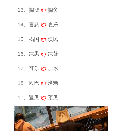
13、搁浅
ლ
搁舍
14、喜怒
ლ
哀乐
15、祸国
ლ
殃民
16、纯黒
ლ
纯荭
17、可乐
ლ
加冰
18、欧巴
ლ
没糖
19、遇见
ლ
预见