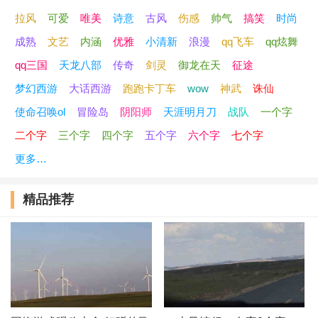
拉风
可爱
唯美
诗意
古风
伤感
帅气
搞笑
时尚
44、夜裏
ლ
雨季
成熟
文艺
内涵
优雅
小清新
浪漫
qq飞车
qq炫舞
45、失心
ლ
空心
qq三国
天龙八部
传奇
剑灵
御龙在天
征途
梦幻西游
大话西游
跑跑卡丁车
wow
神武
诛仙
46、清夢
ლ
星河
使命召唤ol
冒险岛
阴阳师
天涯明月刀
战队
一个字
47、携手
ლ
挚爱
二个字
三个字
四个字
五个字
六个字
七个字
更多…
48、青衫
ლ
忆笙
精品推荐
49、音痴
ლ
情痴
50、别动
ლ
站着
51、殇歌
ლ
情歌
52、早安
ლ
晚安