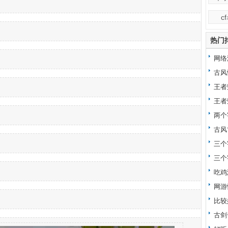
c
热门
网络
昵称
古风
王者
王者
两个
古风
三个
三个
吃鸡
网游
比较
古剑