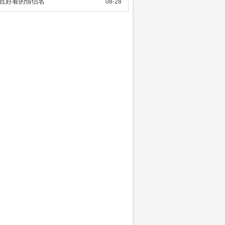
且好看的情侣名
08-28