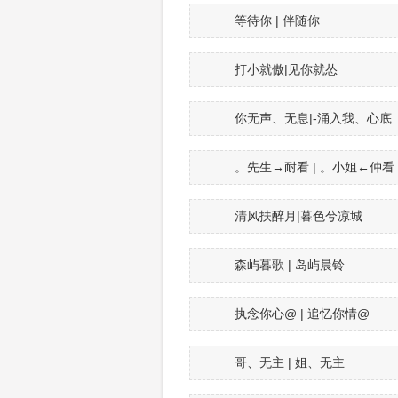
等待你 | 伴随你
打小就傲|见你就怂
你无声、无息|-涌入我、心底
。先生→耐看 | 。小姐←仲看
清风扶醉月|暮色兮凉城
森屿暮歌 | 岛屿晨铃
执念你心@ | 追忆你情@
哥、无主 | 姐、无主