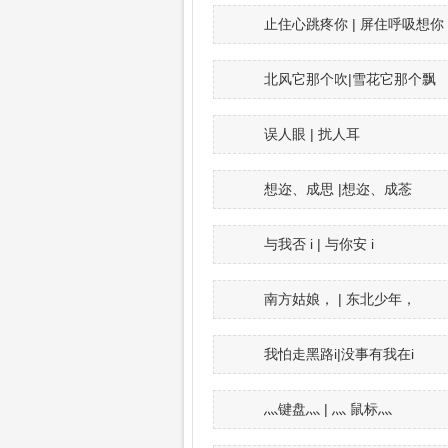
止住心跳疼你 | 屏住呼吸想你
北风它那个吹|雪花它那个飘
误人眼 | 扰人耳
想迩、成思 |想迩、成菍
与我否 i | 与你安 i
南方姑娘， | 东北少年，
我怕走黑路i|没事有我在i
灬键盘灬 | 灬 鼠标灬