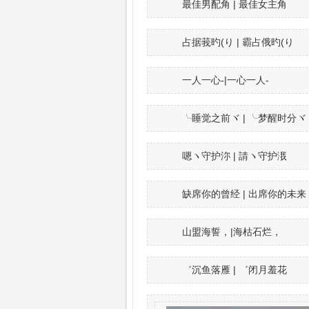
最佳男配角 | 最佳女主角
占据莪旳(り | 霸占俄旳(り
一人一心-|一心一人-
╰睡觉之前ヾ | ╰梦醒时分ヾ
嗯ヽ守护沵 | 請ヽ守护涐
缺席你的曾经 | 出席你的未来
山盟海誓，|海枯石烂，
゛沉鱼落雁 | ゛闭月羞花