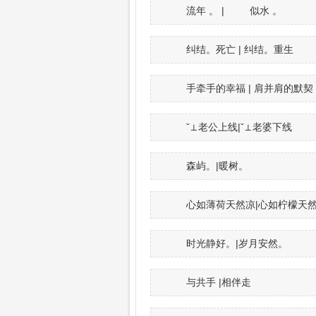
流年 。 | 似水 。
纠结。死亡 | 纠结。重生
手牵手的幸福 | 肩并肩的默契
ˇ⊥老公上线|ˇ⊥老婆下线
森屿。|暖树。
心如薄荷天然凉|心如柠檬天
时光静好。|岁月安然。
与共手 |相伴走