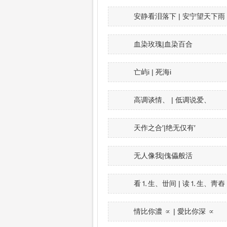
安静看泪落下 | 安宁望天下雨
血染玫瑰|血染百合
亡屿i | 死海i
高调谈情、 | 低调说爱、
天作之合′|绝无仅有′
无人像我|傀儡般活
看⒈生、丗间 | 读⒈生、靑舂
情比你濃 ∝ | 愛比你深 ∝