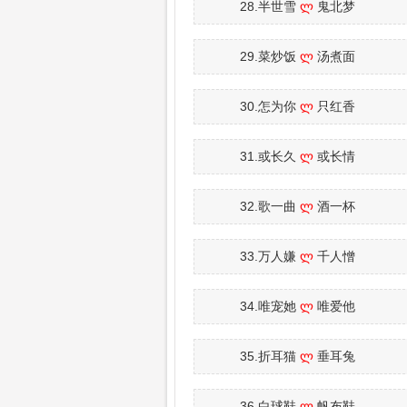
28.半世雪
ლ
鬼北梦
29.菜炒饭
ლ
汤煮面
30.怎为你
ლ
只红香
31.或长久
ლ
或长情
32.歌一曲
ლ
酒一杯
33.万人嫌
ლ
千人憎
34.唯宠她
ლ
唯爱他
35.折耳猫
ლ
垂耳兔
36.白球鞋
ლ
帆布鞋