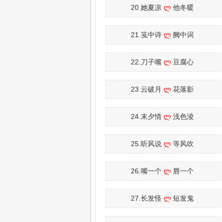
20.她夏凉
ლ
他冬暖
21.笺中诗
ლ
阙中词
22.刀子嘴
ლ
豆腐心
23.云破月
ლ
花落影
24.末夕情
ლ
浅色淩
25.听风说
ლ
等风吹
26.嘴一个
ლ
唇一个
27.长发怪
ლ
短发鬼