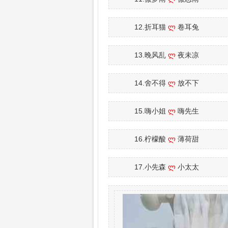
12.折耳猫
ლ
卷耳兔
13.晚风乱
ლ
夜未凉
14.舍不得
ლ
放不下
15.嗨小姐
ლ
嗨先生
16.柠檬酸
ლ
薄荷甜
17.小先森
ლ
小太太