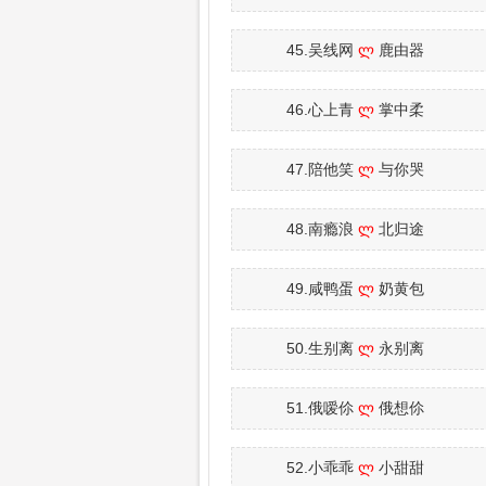
45.吴线网
ლ
鹿由器
46.心上青
ლ
掌中柔
47.陪他笑
ლ
与你哭
48.南瘾浪
ლ
北归途
49.咸鸭蛋
ლ
奶黄包
50.生别离
ლ
永别离
51.俄嗳伱
ლ
俄想伱
52.小乖乖
ლ
小甜甜