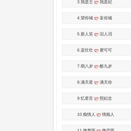
3.我是王
ლ
我是妃
4.望你城
ლ
妄你城
5.新人笑
ლ
旧人泪
6.蓝壮壮
ლ
蜜可可
7.萌八岁
ლ
酷九岁
8.满天星
ლ
满天你
9.忆君言
ლ
熙妃念
10.痴情人
ლ
情痴人
11.微梦雨
ლ
微恋雨