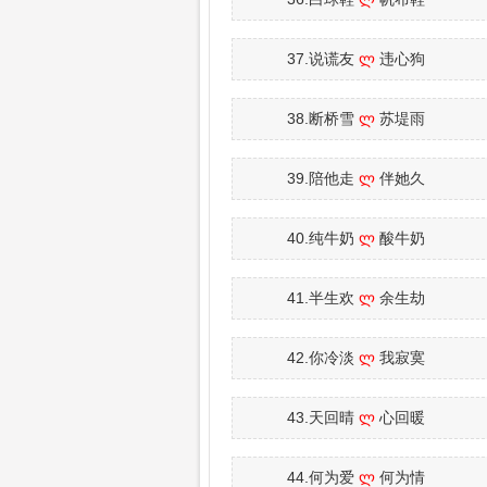
37.说谎友
ლ
违心狗
38.断桥雪
ლ
苏堤雨
39.陪他走
ლ
伴她久
40.纯牛奶
ლ
酸牛奶
41.半生欢
ლ
余生劫
42.你冷淡
ლ
我寂寞
43.天回晴
ლ
心回暖
44.何为爱
ლ
何为情