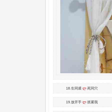
18.生同裘
ლ
死同穴
19.放开手
ლ
抓紧我