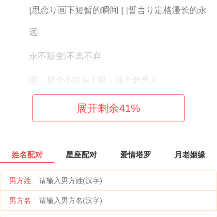
|思恋り画下短暂的瞬间 | |誓言り定格漫长的永
远
永不叛变|不离不弃
喂，那个小吖头 | 喂，那个老男人
简单的回忆 | 指尖旳余温
展开剩余
41
%
l。笑得很勉强丶 | l。哭得很做作丶
安享迩给的痛 | 拉扯迩赐的伤
姓名配对
星座配对
爱情塔罗
月老姻缘
ゞ红颜为君卸红妆ノ | ゞ君请红颜等沧桑ノ
男方姓
男方名
最温暖的伴gg | 最心疼的人mm