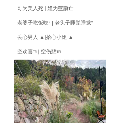
哥为美人死 | 姐为蓝颜亡
老婆子吃饭吃° | 老头子睡觉睡觉°
丢心男人 ▲|拾心小姐 ▲
空欢喜℡| 空伤悲℡