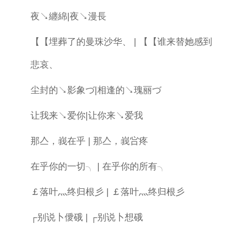
夜↘纏綿|夜↘漫長
【【埋葬了的曼珠沙华、 | 【【谁来替她感到
悲哀、
尘封的↘影象づ|相逢的↘瑰丽づ
让我来↘爱你|让你来↘爱我
那亼，峩在乎 | 那亼，峩吢疼
在乎你的一切╮ | 在乎你的所有╮
￡落叶灬终归根彡 | ￡落叶灬终归根彡
┌别说卜僾硪 | ┌别说卜想硪