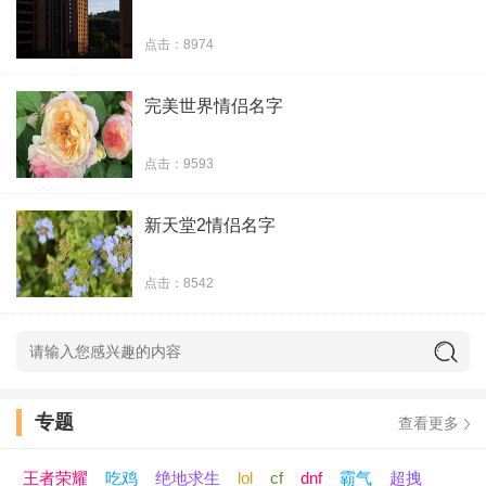
我接受你给我的↘爱 | 我愿意给你我的↘爱
点击：8974
﹏ 小姐、妳狠溅シ | ﹏ 先生、伱狠溅シ
完美世界情侣名字
我爱你与别人无关|你爱我与别人无关
点击：9593
对你想想想不完ゅ | 对你念念念不完ゅ
新天堂2情侣名字
点击：8542
专题
查看更多
王者荣耀
吃鸡
绝地求生
lol
cf
dnf
霸气
超拽