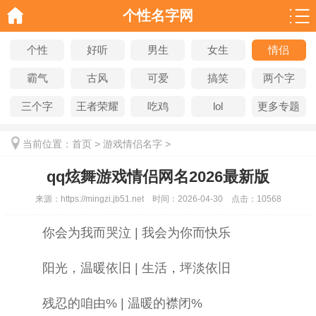
个性名字网
个性
好听
男生
女生
情侣
霸气
古风
可爱
搞笑
两个字
三个字
王者荣耀
吃鸡
lol
更多专题
当前位置：
首页
>
游戏情侣名字
>
qq炫舞游戏情侣网名2026最新版
来源：
https://mingzi.jb51.net
时间：
2026-04-30
点击：
10568
你会为我而哭泣 | 我会为你而快乐
阳光，温暖依旧 | 生活，坪淡依旧
残忍的咱由% | 温暖的襟闭%