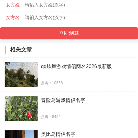
女方姓
夕阳西下葬爱 | 黄昏半晓拾忆
女方名
瞬指零落秋叶 | 聆听哀世尘俗
扯、扯扯扯扯 | 拉、拉拉拉拉
相关文章
￡与你↘白头到老彡|￡与你↘长相斯守彡
qq炫舞游戏情侣网名2026最新版
她美丽动人 | 他英俊潇洒
wo、可以永远守护 | wo、可以永远珍惜
点击：10568
、简简单单的一句我爱你 | 、平平淡淡的一场
冒险岛游戏情侣名字
小恋爱
点击：8459
清风似水﹏流年忘返 | 微雨似箭﹏流年追忆
奥比岛情侣名字