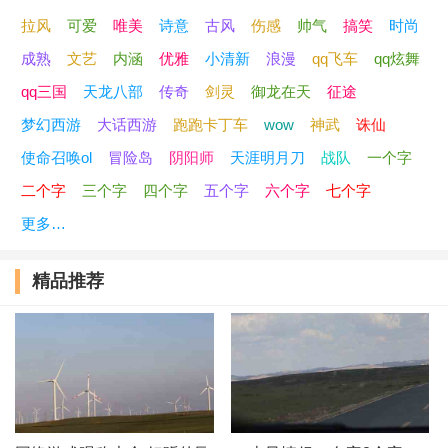
拉风
可爱
唯美
诗意
古风
伤感
帅气
搞笑
时尚
成熟
文艺
内涵
优雅
小清新
浪漫
qq飞车
qq炫舞
qq三国
天龙八部
传奇
剑灵
御龙在天
征途
梦幻西游
大话西游
跑跑卡丁车
wow
神武
诛仙
使命召唤ol
冒险岛
阴阳师
天涯明月刀
战队
一个字
二个字
三个字
四个字
五个字
六个字
七个字
更多…
精品推荐