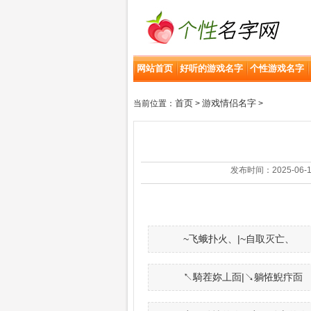
网站首页
好听的游戏名字
个性游戏名字
首页
游戏情侣名字
当前位置：
>
>
发布时间：2025-06-18 |
~飞蛾扑火、|~自取灭亡、
↖騎茬妳丄靣|↘躺恠鯢疜靣