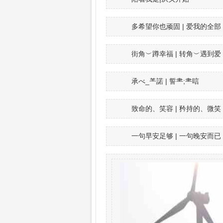
多希望你也顽固 | 爱我的全部
街角︶蹲幸福 | 转角︶遇到爱
承べ_⺷諾 | 誓⺻;⺻唁
致命的、笑容 | 矜持的、微笑
一句早安足够 | 一句晚安而已