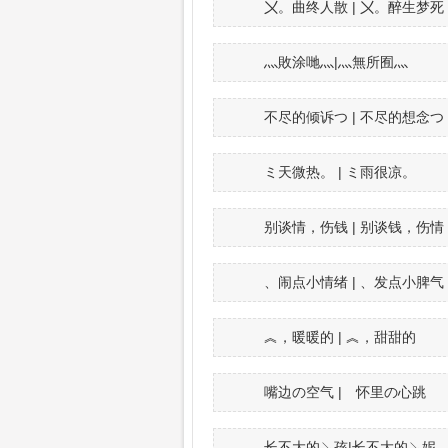
〤。曲终人散 | 〤。醉生梦死
灬敗涂哋灬|灬無所囿灬
不尽的倾诉つ | 不尽的想念つ
ミ天微热。 | ミ雨很凉。
别谈情，伤钱 | 别谈钱，伤情
、闹点小情绪 | 、发点小脾气
︽，暖暖的 | ︽，甜甜的
嘴边の空气 | 怀里の心跳
长不大的↘孩|长不大的↘妮