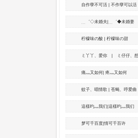
自作孽不可活 | 不作孽可以活
﹍゛◇未婚夫|﹍゛◆未婚妻
柠檬味の酸 | 柠檬味の甜
ミ丫丫、爱你 | ミ仔仔、
痛灬又如何| 疼灬又如何
蚊子、唱情歌 | 苍蝇、哼爱曲
這樣旳灬我们|這樣旳灬我们
梦可千百度|情可千百许