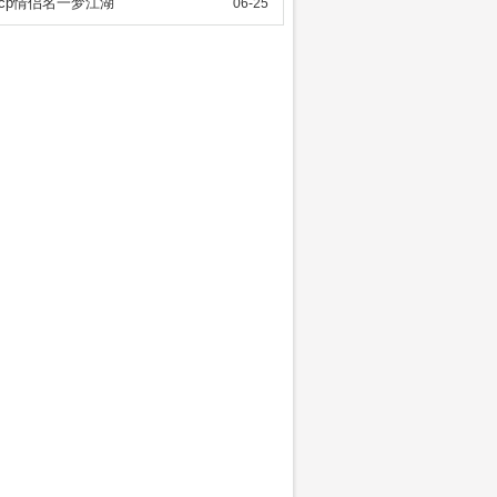
cp情侣名一梦江湖
06-25