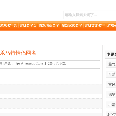
游戏名字男
游戏名字女
游戏情侣名字
游戏家族名字
游戏英文名字
游戏
杀马特情侣网名
专题
 来源：https://mingzi.jb51.net | 点击：7586次
霸气
可爱
古风
搞笑
小清
4个