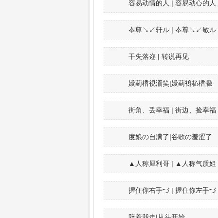
容易动情的人 | 容易动心的人
夲尊↘↙轩ル | 夲尊↘↙敏ル
干失落迩 | 转说再见
嬡菿楿視洏笑|嬡菿裑杺楿瀜
街角、丢幸福 | 街边、捡幸福
度娘の自满了|谷歌の羞涩了
▲人称犀利哥 | ▲人称气质姐
握住你右手づ | 握住你左手づ
陪着我走|从头开始