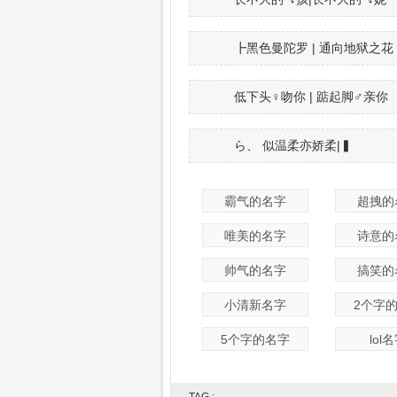
┣黑色曼陀罗 | 通向地狱之花
低下头♀吻你 | 踮起脚♂亲你
ら、 似温柔亦娇柔|▍
霸气的名字
超拽的
唯美的名字
诗意的
帅气的名字
搞笑的
小清新名字
2个字
5个字的名字
lol