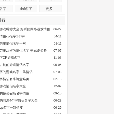
f名字
dnf名字
更多...
排行
游戏昵称大全 好听的网络游戏情侣
06-22
情侣cp名字2个字
04-11
荣耀情侣名字一对
01-11
荣耀甜蜜的情侣名字 秀恩爱必备
07-07
字CP游戏名字
11-06
古韵的游戏情侣名字
05-05
字的游戏名字古风情侣
07-03
字情侣名字诗意唯美
02-13
游戏情侣名字大全
12-02
的使命召唤名字情侣
09-15
的网游4个字情侣名字大全
06-28
cp名字一对俏皮
06-29