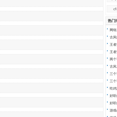
c
热门
网络
昵称
古风
王者
王者
两个
古风
三个
三个
吃鸡
好听
好听
游戏