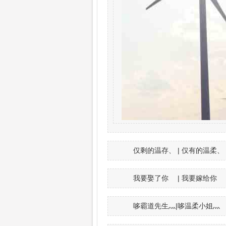
仅剩的温存、 | 仅有的温柔、
我要娶了你ゝ | 我要嫁给你ゝ
哆霸道先生灬|哆温柔小姐灬