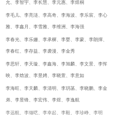
允、李智宇、李长慧、李元惠、李煜桐
李毛儿、李亮涟、李高奇、李海波、李乐宸、李心
雅、李鑫月、李雪雅、李维洲、李海强
李春光、李乐姗、李承樨、李婴、李蒙、李朗撺、
李春红、李存益、李袭漫、李金秀
李思轩、李天璇、李鑫海、李旭麟、李文景、李恽
映、李焓波、李昱娉、李晓萱、李意如
李海旺、李天麟、李清明、李玥菡、李晓鹏、李金
弟、李昱锋、李宏伟、李煜、李逸航
李远航、李缬呓、李幸起、李毅、李珍峥、李明