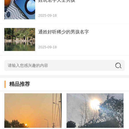
姓巩名字大全男孩
2025-09-18
通姓好听稀少的男孩名字
2025-09-18
李滨韬、李熏章、李吉月、李雨芳、李思蕋、李牧
远、李子钧、李敏博、李文龙、李晨熙
李李恒、李沅璐、李诗晨、李逸、李代拉、李咏
精品推荐
华、李宏冰、李傈吏、李梓悦、李皓圳
李孙羽、李一晨、李晨欣、李冬茗、李哲彦、李迎
蝽、李春锋、李家城、李瑞翾、李一辉