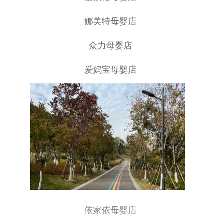
娜美特母婴店
众力母婴店
爱妈宝母婴店
依家依母婴店