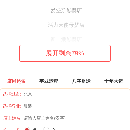
爱堡斯母婴店
活力天使母婴店
新一潮母婴店
展开剩余
79
%
舒心妈妈母婴店
索莱母婴店
店铺起名
事业运程
八字财运
十年大运
美情母婴店
选择城市:
童心缘母婴店
选择行业:
婴姿坊母婴店
店主姓名
母婴世家母婴店
性 别
男
女