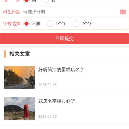
国恩母婴店
出生日期
字数选择
不限
1个字
2个字
酷博母婴店
鸿泰母婴店
相关文章
小兔薇妮母婴店
芥末母婴店
好听简洁的蛋糕店名字
婴淘屋母婴店
2025-09-16
爱诺酷娃母婴店
花店名字经典好听
宝贝去哪儿母婴店
2025-09-16
小伢儿母婴店