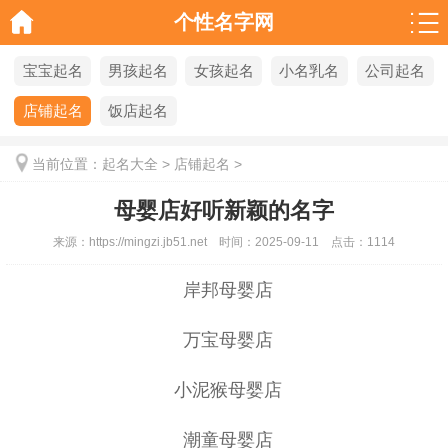
个性名字网
宝宝起名
男孩起名
女孩起名
小名乳名
公司起名
店铺起名
饭店起名
当前位置：
起名大全
>
店铺起名
>
母婴店好听新颖的名字
来源：
https://mingzi.jb51.net
时间：
2025-09-11
点击：
1114
岸邦母婴店
万宝母婴店
小泥猴母婴店
潮童母婴店