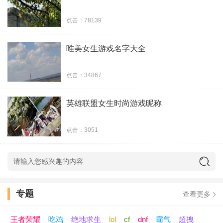
点击：78139
唯美女生游戏名字大全
点击：34867
英雄联盟女生时尚游戏昵称
点击：3051
专题
查看更多
王者荣耀
吃鸡
绝地求生
lol
cf
dnf
霸气
超拽