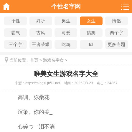
个性名字网
个性
好听
男生
女生
情侣
霸气
古风
可爱
搞笑
两个字
三个字
王者荣耀
吃鸡
lol
更多专题
当前位置：
首页
>
游戏名字女
>
唯美女生游戏名字大全
来源：
https://mingzi.jb51.net
时间：
2025-08-23
点击：
34867
高调、弥桑花
渲染、你的美_
心碎つ゛泪不滴