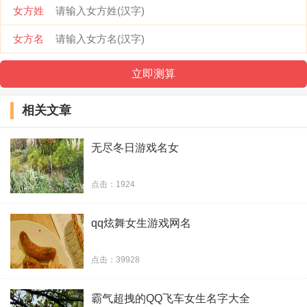
女方姓
一抹残败的笑
女方名
伸手碰触阳光
太在乎的猜忌
相关文章
抓不住你的倔强
无尽冬日游戏名女
夏日蔷薇
点击：1924
qq炫舞女生游戏网名
点击：39928
霸气超拽的QQ飞车女生名字大全