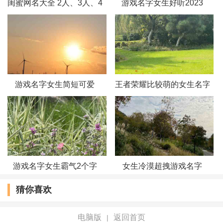
闺蜜网名大全 2人、3人、4人姐妹名字
游戏名字女生好听2023
游戏名字女生简短可爱
王者荣耀比较萌的女生名字
游戏名字女生霸气2个字
女生冷漠超拽游戏名字
猜你喜欢
电脑版
返回首页
|