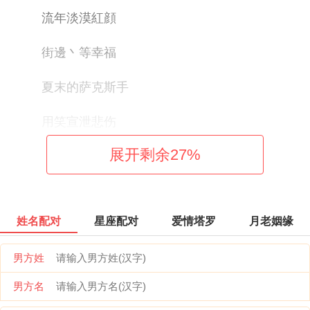
流年淡漠紅顔
街邊丶等幸福
夏末的萨克斯手
用笑宣泄悲伤
展开剩余
27
%
空旷的心脏//
情绪不由己控
姓名配对
星座配对
爱情塔罗
月老姻缘
瞬间替代永久
男方姓
何必自作多情
男方名
悲伤如何释怀