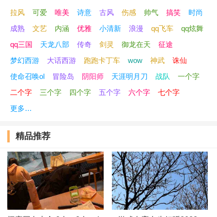
拉风
可爱
唯美
诗意
古风
伤感
帅气
搞笑
时尚
成熟
文艺
内涵
优雅
小清新
浪漫
qq飞车
qq炫舞
qq三国
天龙八部
传奇
剑灵
御龙在天
征途
梦幻西游
大话西游
跑跑卡丁车
wow
神武
诛仙
使命召唤ol
冒险岛
阴阳师
天涯明月刀
战队
一个字
二个字
三个字
四个字
五个字
六个字
七个字
更多…
精品推荐