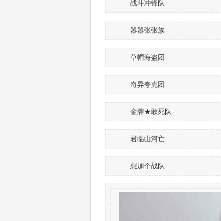
战斗冲锋队
嚣嚣张张族
草帽海盗团
奇异夸克团
金牌★敢死队
君临山河亡
想加个战队