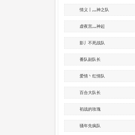
情义丨灬神之队
虚夜宫灬神起
影丿不死战队
番队副队长
爱情丶红情队
百合大队长
初战的玫瑰
骚年先疯队