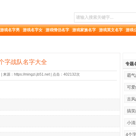
游戏名字男
游戏名字女
游戏情侣名字
游戏家族名字
游戏英文名字
游戏
5个字战队名字大全
专题
来源：https://mingzi.jb51.net | 点击：402132次
霸气
可爱
古风
搞笑
小清
4个