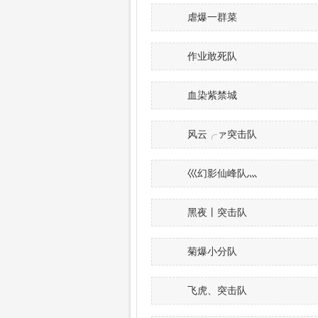
虐爆一群菜
作业敢死队
血染紫禁城
风云╭ァ突击队
巛幻影仙峰队灬
黑夜丨突击队
菊爆小分队
飞虎、突击队