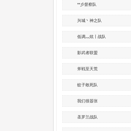
**彡督察队
兴城丶神之队
低调灬炫丨战队
影武者联盟
斧戦至天荒
蚊子敢死队
我们很嚣张
圣罗兰战队