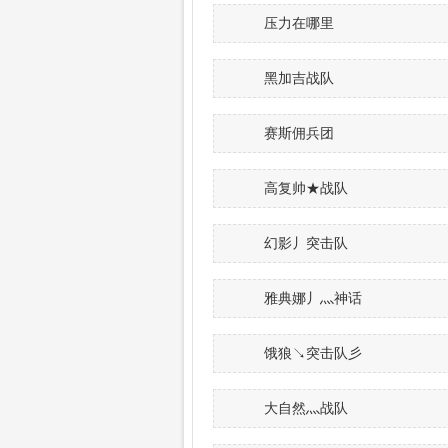
压力在哪里
黑加吉战队
赛斯佣兵团
高复帅★战队
幻影丿突击队
雅典娜丿灬神话
饿狼↘突击队彡
大自然灬战队