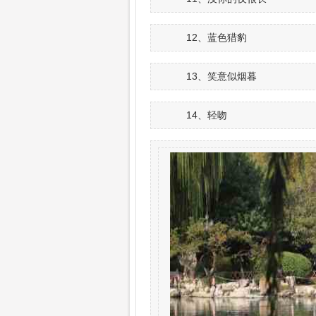
12、蓝色猎豹
13、笑意似烟暮
14、轻吻