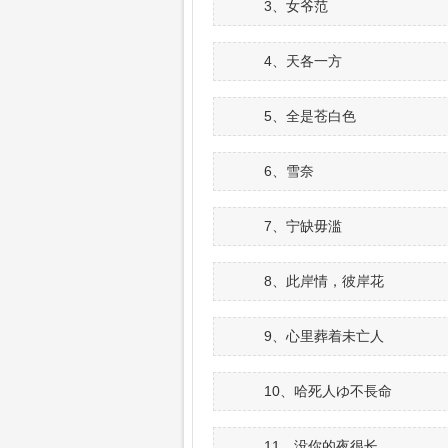
3、女爷范
4、天各一方
5、全是苍白色
6、雪奈
7、宁缺毋滥
8、此岸情，彼岸花
9、心里葬着未亡人
10、哈死人ゆ不長命
11、没你的夜很长