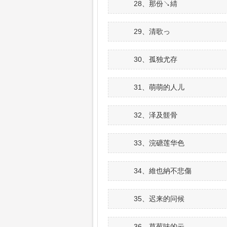
28、那份↘綪
29、清歌っ
30、孤独尤存
31、萌萌的人儿
32、泽及髊骨
33、浣磄莲华色
34、維也納不悲傷
35、迟来的问候
36、草莓味的云