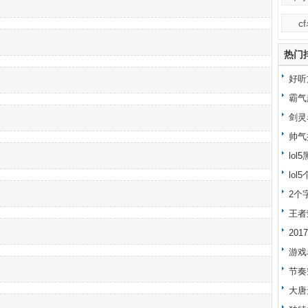
c
热门
好听
霸气
剑灵
帅气
lo
lo
字大
2个
王者
20
游戏
节奏
大唐