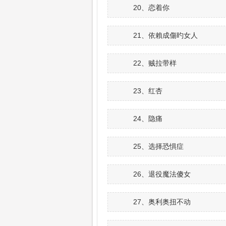
20、恋着你
21、依賴成傷旳女人
22、贼拉带样
23、红杏
24、隐痛
25、选择恐惧症
26、退役魔法傻女
27、奥利奥扭不动