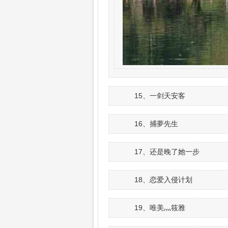
15、一剑天安客
16、捕夢先生
17、还是晚了她一步
18、恋爱入侵计划
19、唯美灬筱雅