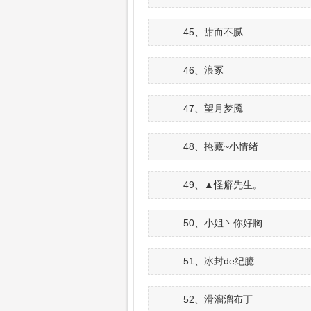
45、甜而不腻
46、浪冢
47、望月梦魇
48、掩藏~小情绪
49、▲怪癖先生。
50、小姐丶你好胸
51、冰封de纪臆
52、滑溜溜布丁