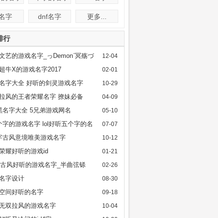
f名字
dnf名字
更多...
排行
文艺的游戏名字_っDemonˊ冥殇づ
12-04
超牛X的游戏名字2017
02-01
名字大全 好听的剑灵游戏名字
10-29
拉风的王者荣耀名字 撩妹必备
04-09
l5黑名字大全 5兄弟游戏网名
05-10
l5个字的游戏名字 lol好听五个字的名
07-07
全
字古风意境唯美游戏名字
10-12
荣耀好听的游戏id
01-21
17古风好听的游戏名字_半曲弦铩
02-26
名字设计
08-30
空间好听的名字
09-18
无双拉风的游戏名字
10-04