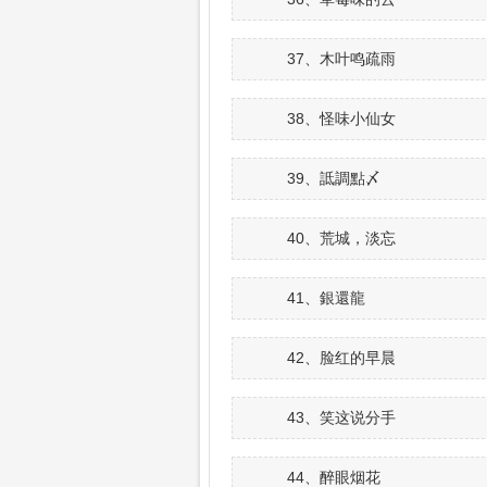
37、木叶鸣疏雨
38、怪味小仙女
39、詆調點〆
40、荒城，淡忘
41、銀還龍
42、脸红的早晨
43、笑这说分手
44、醉眼烟花