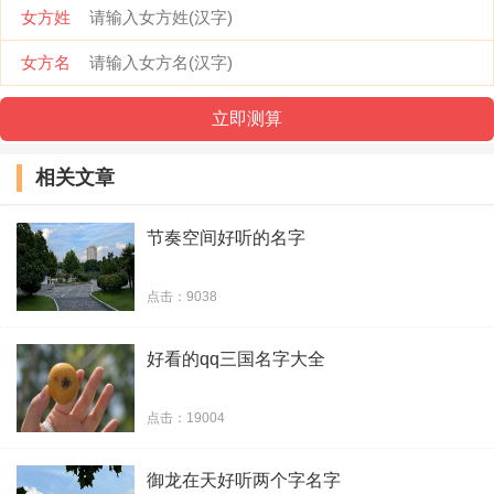
女方姓
26、落清岚秋冬以致
女方名
27、兽
28、所有的痛都不算痛
相关文章
29、从小就很傲
节奏空间好听的名字
30、贝梦
点击：9038
31、乐观的小懒虫
好看的qq三国名字大全
32、我特别甜
33、げ單ヲ蒓ダ
点击：19004
34、薇薇↘一笑
御龙在天好听两个字名字