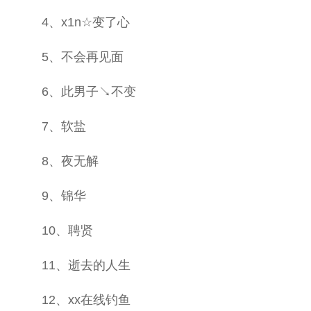
4、x1n☆变了心
5、不会再见面
6、此男子↘不变
7、软盐
8、夜无解
9、锦华
10、聘贤
11、逝去的人生
12、xx在线钓鱼