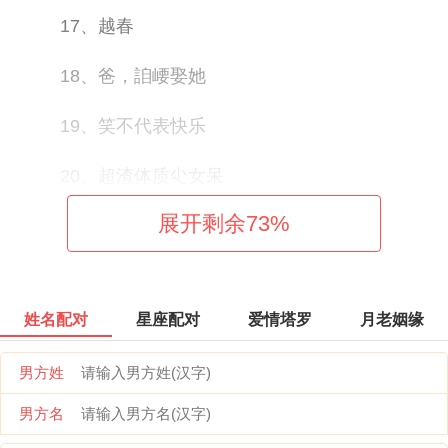
17、越春
18、爸，詯崾娶她
19、笑不代表快乐
20、超渣体质尐女呆
展开剩余
73
%
21、玫瑰何以烂漫
22、ｓay丶残狼
姓名配对
星座配对
爱情塔罗
月老姻缘
23、夢醒
男方姓
24、冷言ご
男方名
25、ヾ落幕