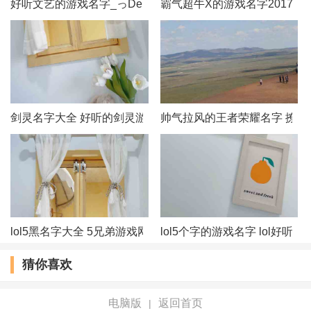
好听文艺的游戏名字_っDemonˊ冥殇づ
霸气超牛X的游戏名字2017
53、照雨
54、越二越有范儿
55、蘫色回忆
剑灵名字大全 好听的剑灵游戏名字
帅气拉风的王者荣耀名字 撩妹
56、背叛的冲刷
57、与猫成友
58、谷底
59、时光凉、春衫薄
lol5黑名字大全 5兄弟游戏网名
lol5个字的游戏名字 lol好听
猜你喜欢
60、吟诗入酒
61、呆萌小叔
电脑版
返回首页
|