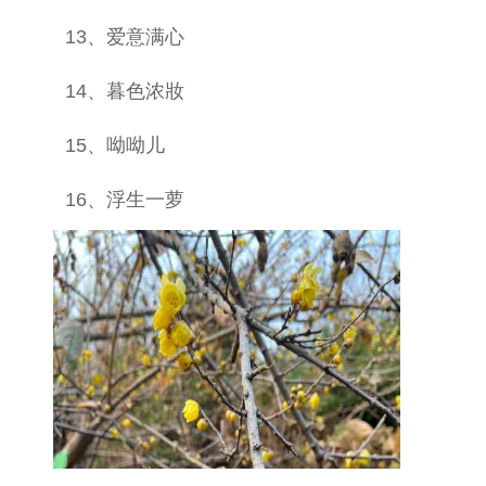
13、爱意满心
14、暮色浓妝
15、呦呦儿
16、浮生一萝