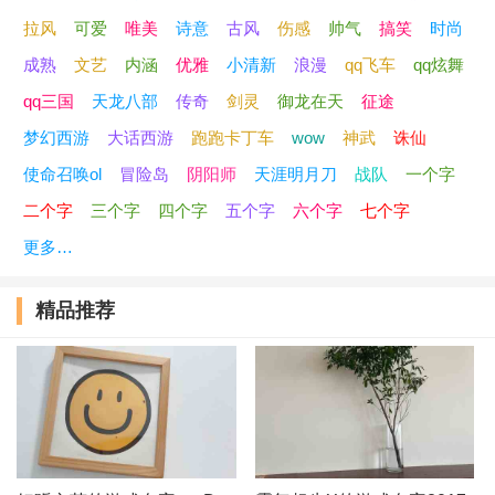
拉风
可爱
唯美
诗意
古风
伤感
帅气
搞笑
时尚
44、后会无期。
成熟
文艺
内涵
优雅
小清新
浪漫
qq飞车
qq炫舞
45、宛在水中央
qq三国
天龙八部
传奇
剑灵
御龙在天
征途
梦幻西游
大话西游
跑跑卡丁车
wow
神武
诛仙
46、你微笑我倘佯
使命召唤ol
冒险岛
阴阳师
天涯明月刀
战队
一个字
47、难以启齿的柔弱
二个字
三个字
四个字
五个字
六个字
七个字
更多…
48、心丶依然空空
精品推荐
49、姐虽高傲但不高调
50、淚不盡
51、墓光夏
52、凉城孤影