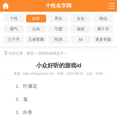
个性名字网
个性
好听
男生
女生
情侣
霸气
古风
可爱
搞笑
两个字
三个字
王者荣耀
吃鸡
lol
更多专题
当前位置：
首页
>
好听的游戏名字
>
小众好听的游戏id
来源：
https://mingzi.jb51.net
时间：
2025-08-26
点击：
5290
1、叶属花
2、嵬
3、向香