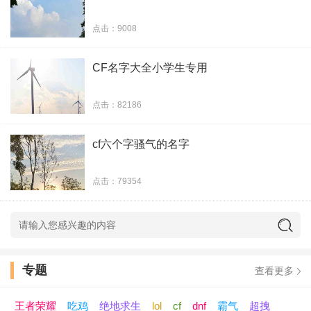
35、放飞的风筝。
点击：9008
36、轮回交错
CF名字大全小学生专用
37、捻花浅笑间
点击：82186
38、赵个镜子找自信
cf六个字骚气的名字
39、搁浅``jay
点击：79354
40、用什麽來愛你、
41、落葉依
42、白衣未央
专题
查看更多
43、難熬
王者荣耀
吃鸡
绝地求生
lol
cf
dnf
霸气
超拽