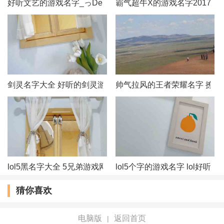
好听文艺的游戏名字_っDemonˊ冥殇づ
霸气超牛X的游戏名字2017
53、入画鹤归吟
54、浅夏夜更寒
55、浊酒度余生
剑灵名字大全 好听的剑灵游戏名字
帅气拉风的王者荣耀名字 撩妹
56、自恋的衰猪
57、薰衣草的爱
58、深蓝十万米
59、撒娇小小怪
lol5黑名字大全 5兄弟游戏网名
lol5个字的游戏名字 lol好听
猜你喜欢
60、清风落叶秋
61、玩命丕玩心
电脑版
返回首页
|