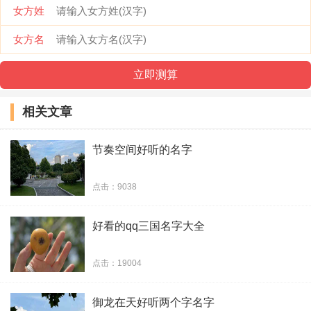
女方姓
26、灵魂操控者
女方名
27、噬血般的痛
28、栀子味的猫
相关文章
29、我要亲了哦
节奏空间好听的名字
30、悄悄带斩杀
点击：9038
31、盈盈一水间
好看的qq三国名字大全
32、承诺的太真
33、個人的江湖
点击：19004
34、孤单的大乔
御龙在天好听两个字名字