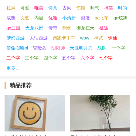
拉风
可爱
唯美
诗意
古风
伤感
帅气
搞笑
时尚
44、此情不言弃
成熟
文艺
内涵
优雅
小清新
浪漫
qq飞车
qq炫舞
45、少女喷射机
qq三国
天龙八部
传奇
剑灵
御龙在天
征途
梦幻西游
大话西游
跑跑卡丁车
wow
神武
诛仙
46、用尽了热情
使命召唤ol
冒险岛
阴阳师
天涯明月刀
战队
一个字
47、三岁就撩汉
二个字
三个字
四个字
五个字
六个字
七个字
更多…
48、本小姐高调
精品推荐
49、治愈系少女
50、喜欢过瞎狗
51、吃土的飞段
52、五杀小色男