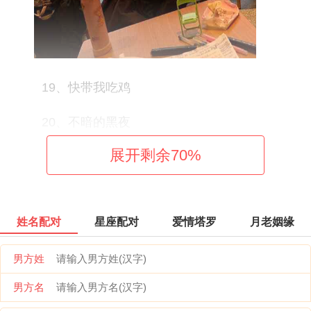
19、快带我吃鸡
20、不暗的黑夜
展开剩余
70
%
21、你是猴子搬
22、俺是个土鳖
姓名配对
星座配对
爱情塔罗
月老姻缘
23、温柔一阵风
男方姓
24、不剩的芳华
男方名
25、戒酒的李白