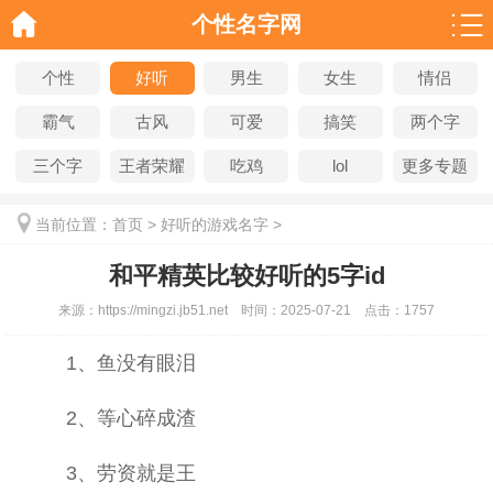
个性名字网
个性
好听
男生
女生
情侣
霸气
古风
可爱
搞笑
两个字
三个字
王者荣耀
吃鸡
lol
更多专题
当前位置：
首页
>
好听的游戏名字
>
和平精英比较好听的5字id
来源：
https://mingzi.jb51.net
时间：
2025-07-21
点击：
1757
1、鱼没有眼泪
2、等心碎成渣
3、劳资就是王