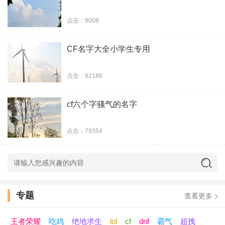
35、撩心不撩汉
点击：9008
36、颠覆这宇宙
CF名字大全小学生专用
37、猪养的仙女
点击：82186
38、我生君已老
cf六个字骚气的名字
39、伪装的幸福
点击：79354
40、星星也孤独
41、莫笑少年狂
42、将醒梦未泯
专题
查看更多
43、傲娇小祖宗
王者荣耀
吃鸡
绝地求生
lol
cf
dnf
霸气
超拽