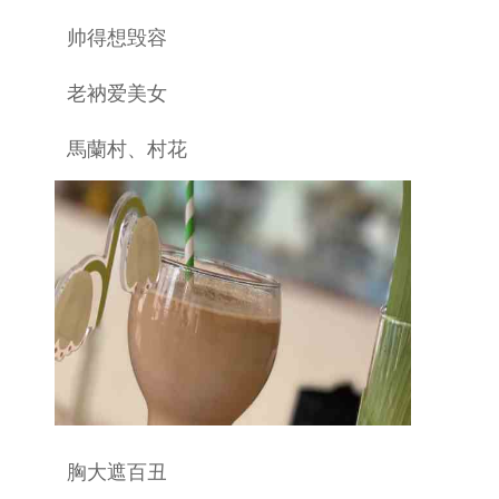
帅得想毁容
老衲爱美女
馬蘭村、村花
胸大遮百丑