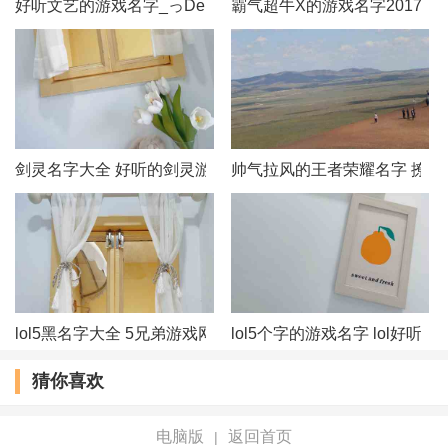
好听文艺的游戏名字_っDemonˊ冥殇づ
霸气超牛X的游戏名字2017
你命里缺我
司马缸砸光
村姑也狠潮
剑灵名字大全 好听的剑灵游戏名字
帅气拉风的王者荣耀名字 撩妹
胸小随我爸
韭菜炒大葱
麻花辮女孩
糯米尐团子
lol5黑名字大全 5兄弟游戏网名
lol5个字的游戏名字 lol好听
猜你喜欢
恋上猫的鱼
满脸幸福状
电脑版
返回首页
|