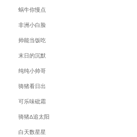
蜗牛你慢点
非洲小白脸
帅能当饭吃
末日的沉默
纯纯小帅哥
骑猪看日出
可乐味砒霜
骑猪Δ追太阳
白天数星星