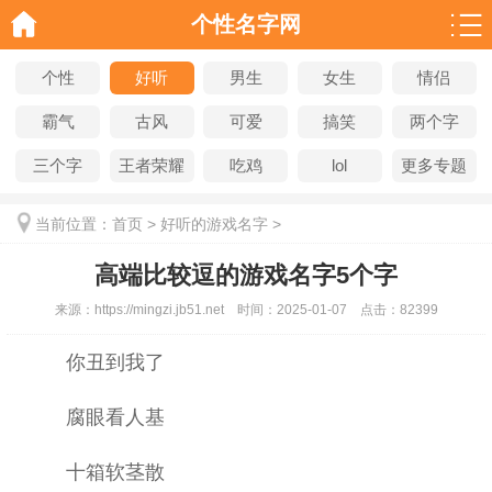
个性名字网
个性
好听
男生
女生
情侣
霸气
古风
可爱
搞笑
两个字
三个字
王者荣耀
吃鸡
lol
更多专题
当前位置：
首页
>
好听的游戏名字
>
高端比较逗的游戏名字5个字
来源：
https://mingzi.jb51.net
时间：
2025-01-07
点击：
82399
你丑到我了
腐眼看人基
十箱软茎散