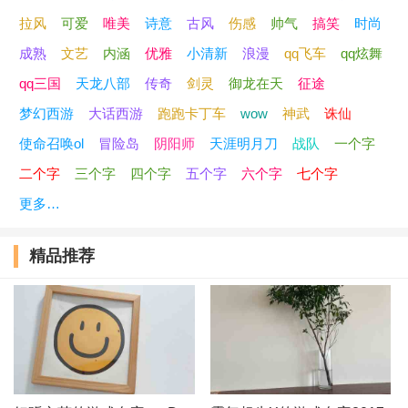
拉风
可爱
唯美
诗意
古风
伤感
帅气
搞笑
时尚
秋裤夹腿毛
成熟
文艺
内涵
优雅
小清新
浪漫
qq飞车
qq炫舞
眼淚旳錯覺
qq三国
天龙八部
传奇
剑灵
御龙在天
征途
梦幻西游
大话西游
跑跑卡丁车
wow
神武
诛仙
虐爆托儿所
使命召唤ol
冒险岛
阴阳师
天涯明月刀
战队
一个字
丑人多作怪
二个字
三个字
四个字
五个字
六个字
七个字
更多…
软了一个趴
精品推荐
天涯我独行
柔情喂了狗
衶贰寎晚剘
闹钟你别闹