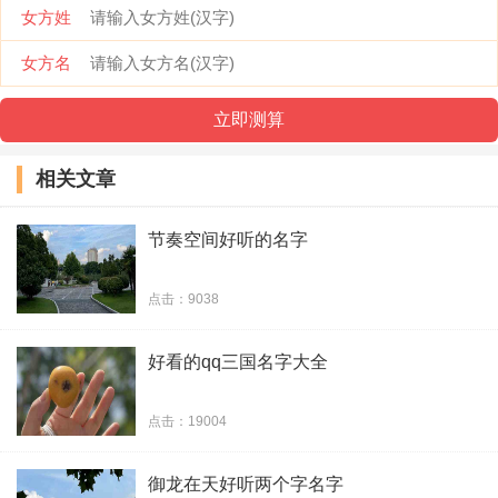
女方姓
唐尸三摆手
女方名
巡山的妖精
嚣张的脚毛
相关文章
巅峰小学生
节奏空间好听的名字
小鸟叫喳喳
点击：9038
屎了都要爱
好看的qq三国名字大全
国际女疯纸
卖萌专业户
点击：19004
炕上随你弄
御龙在天好听两个字名字