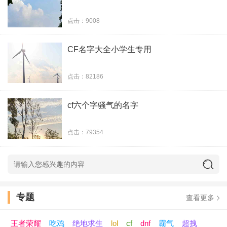
誓言算神马
点击：9008
我们私奔吧
CF名字大全小学生专用
村口西凉花
点击：82186
蜀国犀利哥
cf六个字骚气的名字
天杀的可爱
点击：79354
我萌怪我咯
就是这么浪
野性小仙女
专题
查看更多
摆摊卖爱情
王者荣耀
吃鸡
绝地求生
lol
cf
dnf
霸气
超拽