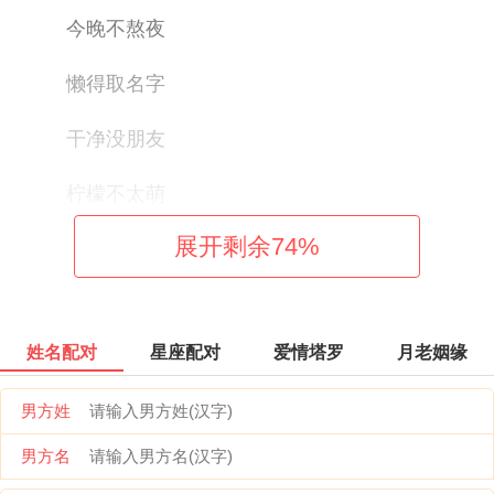
今晚不熬夜
懒得取名字
干净没朋友
柠檬不太萌
展开剩余
74
%
出租半张床
冬日傲娇菊
姓名配对
星座配对
爱情塔罗
月老姻缘
哥独树一帜
男方姓
睋,灭绝师太
男方名
你的小祖宗