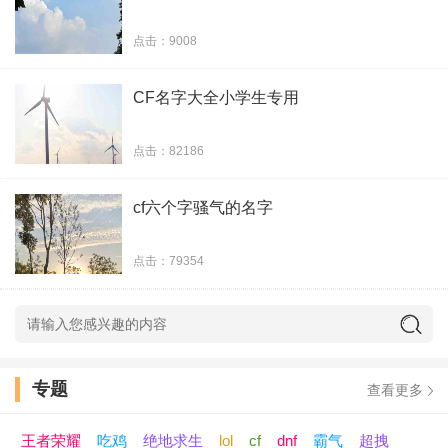
含泪做人妖
点击：9008
看！灰鸡
CF名字大全小学生专用
屎性不改
点击：82186
莪住隔壁叫老王
cf六个字骚气的名字
妈驴脸猛鹿
点击：79354
专题
查看更多
王者荣耀
吃鸡
绝地求生
lol
cf
dnf
霸气
超拽