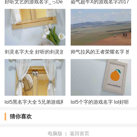
好听文艺的游戏名字_っDemonˊ冥殇づ
霸气超牛X的游戏名字2017
剑灵名字大全 好听的剑灵游戏名字
帅气拉风的王者荣耀名字 撩妹
lol5黑名字大全 5兄弟游戏网名
lol5个字的游戏名字 lol好听
猜你喜欢
电脑版
返回首页
|