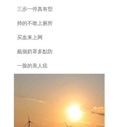
三步一停真有型
帅的不敢上厕所
买血来上网
戴個奶罩多點防
一脸的美人痣