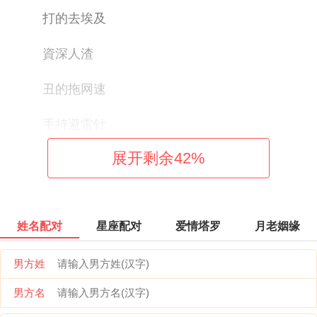
打的去埃及
資深人渣
丑的拖网速
手持避雷针
展开剩余
42
%
爬上墙头等红杏
熊二,我是胸大
姓名配对
星座配对
爱情塔罗
月老姻缘
菜刀闯天涯
男方姓
非洲小白脸
男方名
菜刀砍电线