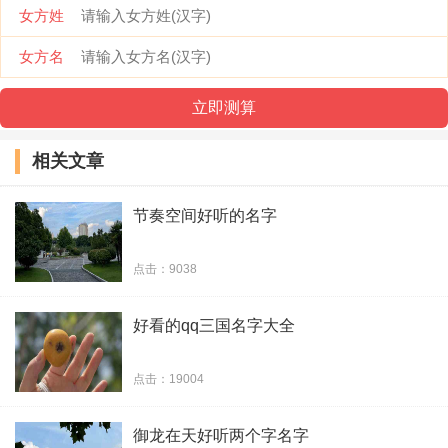
女方姓
施主进来看
女方名
Hi,豬頭
萌面大侠
相关文章
采菇涼dē尛蘑菇
节奏空间好听的名字
此用户名、已注销
点击：9038
他们***我做卧底
好看的qq三国名字大全
蛋蛋碎大石
唐伯虎点蚊香
点击：19004
男扮女裝混進妖界
御龙在天好听两个字名字