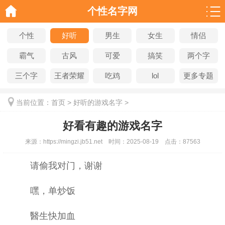
个性名字网
个性
好听
男生
女生
情侣
霸气
古风
可爱
搞笑
两个字
三个字
王者荣耀
吃鸡
lol
更多专题
当前位置：
首页
>
好听的游戏名字
>
好看有趣的游戏名字
来源：
https://mingzi.jb51.net
时间：
2025-08-19
点击：
87563
请偷我对门，谢谢
嘿，单炒饭
醫生快加血