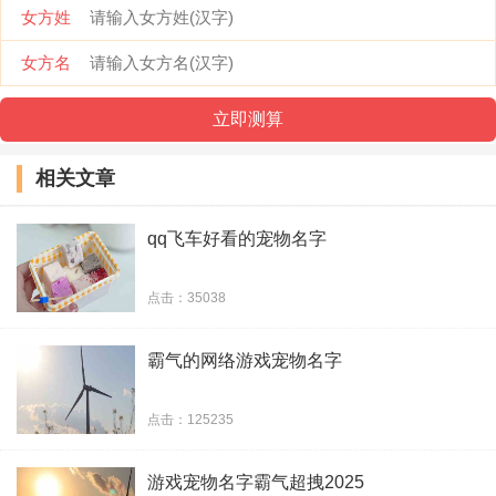
女方姓
oo贼爱の宠er ゝ◆◇
女方名
低调旳孩子
净跃冥晨
相关文章
L°空灵
qq飞车好看的宠物名字
飞行印章
点击：35038
卍╰つㄨ啸海
霸气的网络游戏宠物名字
点击：125235
游戏宠物名字霸气超拽2025