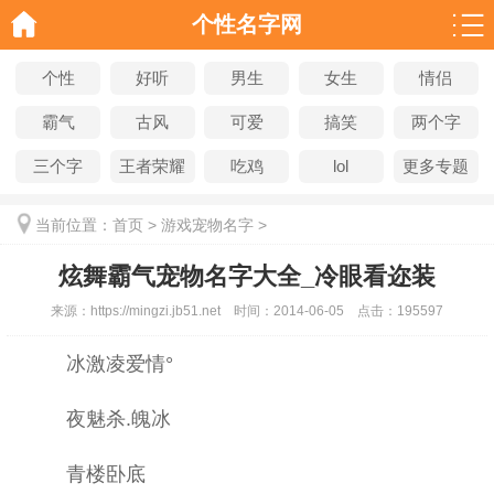
个性名字网
个性
好听
男生
女生
情侣
霸气
古风
可爱
搞笑
两个字
三个字
王者荣耀
吃鸡
lol
更多专题
当前位置：
首页
>
游戏宠物名字
>
炫舞霸气宠物名字大全_冷眼看迩装
来源：
https://mingzi.jb51.net
时间：
2014-06-05
点击：
195597
冰激凌爱情°
夜魅杀.魄冰
青楼卧底