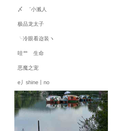
〆 ゛小溅人
极品龙太子
╰冷眼看迩装ヽ
哇艹ゝ生命
恶魔之宠
e丿shine丨no