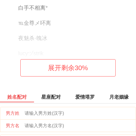
白手不相离°
℡金尊メ吥离
夜魅杀·魄冰
lucyヅstrik
展开剩余
30
%
〆﹏黑、天使
跪搓衣板ゝ
姓名配对
星座配对
爱情塔罗
月老姻缘
兔爷の你伤不起や
男方姓
安慰的淘汰.：
男方名
小飞侠