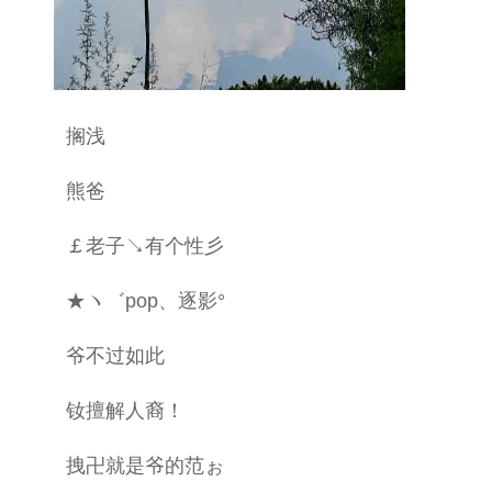
搁浅
熊爸
￡老子↘有个性彡
★ヽ゛pop、逐影°
爷不过如此
钕擅解人裔！
拽卍就是爷的范ぉ