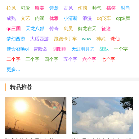
拉风
可爱
唯美
诗意
古风
伤感
帅气
搞笑
时尚
成熟
文艺
内涵
优雅
小清新
浪漫
qq飞车
qq炫舞
qq三国
天龙八部
传奇
剑灵
御龙在天
征途
梦幻西游
大话西游
跑跑卡丁车
wow
神武
诛仙
使命召唤ol
冒险岛
阴阳师
天涯明月刀
战队
一个字
二个字
三个字
四个字
五个字
六个字
七个字
更多…
精品推荐