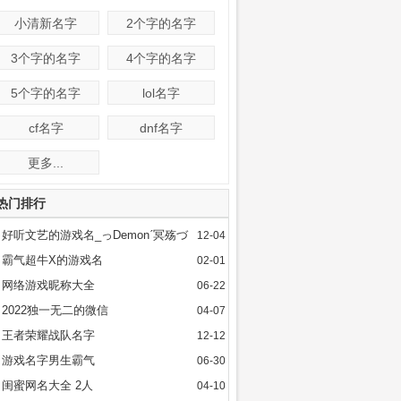
小清新名字
2个字的名字
3个字的名字
4个字的名字
5个字的名字
lol名字
cf名字
dnf名字
更多...
热门排行
好听文艺的游戏名_っDemonˊ冥殇づ
12-04
霸气超牛X的游戏名
02-01
网络游戏昵称大全
06-22
2022独一无二的微信
04-07
王者荣耀战队名字
12-12
游戏名字男生霸气
06-30
闺蜜网名大全 2人
04-10