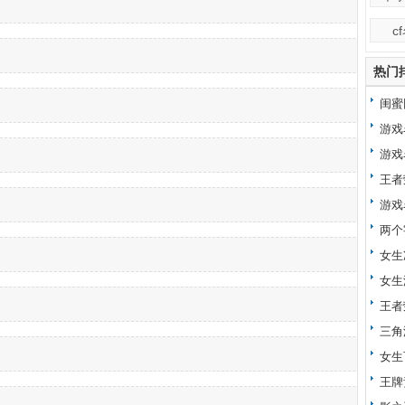
c
热门
闺蜜
游戏
游戏
王者
游戏
两个
女生
女生
女生
王者
三角
女生
王牌