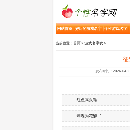
网站首页
好听的游戏名字
个性游戏名字
首页
游戏名字女
当前位置：
>
>
征
发布时间：2026-04-22 |
红色高跟鞋
蝴蝶为花醉゛