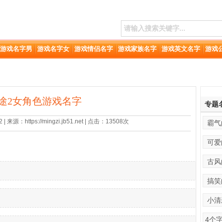
游戏名字男
游戏名字女
游戏情侣名字
游戏家族名字
游戏英文名字
游戏
途2女角色游戏名字
专题
 来源：https://mingzi.jb51.net | 点击：13508次
霸气
可爱
古风
搞笑
小清
4个