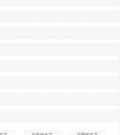
名字
拉风的名字
可爱的名字