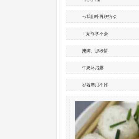
っ我们卟再联络ゆ
〢始终学不会
掩飾、那段情
牛奶沐浴露
忍著痛泪不掉