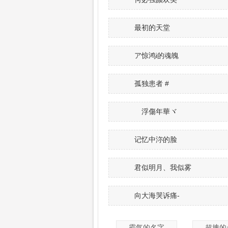
最初的天堂
ア惊鸿i的魂魄
孤独患者 #
ゝ浮傷年華ヾ
记忆中沵的脸
君似明月、我似雾
向大海哭诉痛-
霸气的名字
超拽的