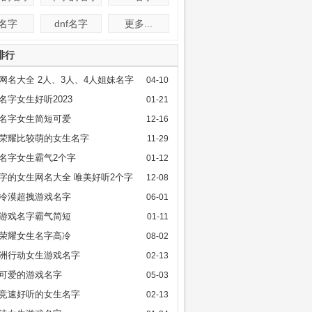
f名字
dnf名字
更多...
排行
网名大全 2人、3人、4人姐妹名字
04-10
名字女生好听2023
01-21
名字女生简短可爱
12-16
荣耀比较萌的女生名字
11-29
名字女生霸气2个字
01-12
字的女生网名大全 唯美好听2个字
12-08
网名
冷漠超拽游戏名字
06-01
游戏名字霸气简短
01-11
荣耀女生名字高冷
08-02
洲行动女生游戏名字
02-13
可爱的游戏名字
05-03
竞速好听的女生名字
02-13