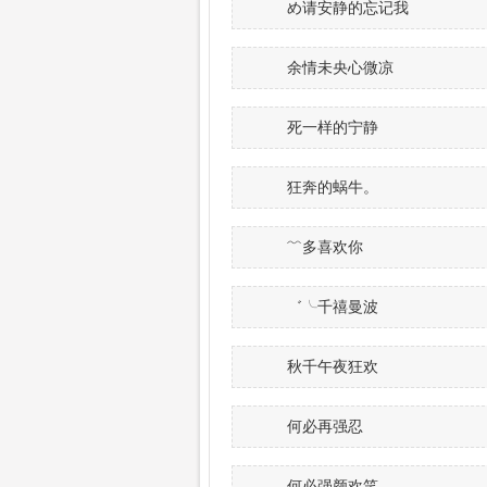
め请安静的忘记我
余情未央心微凉
死一样的宁静
狂奔的蜗牛。
﹌多喜欢你
゛╰千禧曼波
秋千午夜狂欢
何必再强忍
何必强颜欢笑