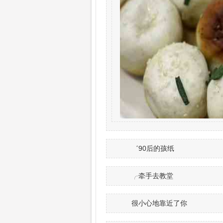
゛90后的孩纸
╭牵手去教堂
很小心地靠近了你