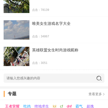
35、心软是绝症
点击：78139
36、藐视奇葩
唯美女生游戏名字大全
37、草莓味锁骨印
点击：34867
38、理由比事实真
英雄联盟女生时尚游戏昵称
39、漪银玄海
点击：3051
40、空瞳
41、紧握
42、默雅
专题
查看更多
43、小气鬼
王者荣耀
吃鸡
绝地求生
lol
cf
dnf
霸气
超拽