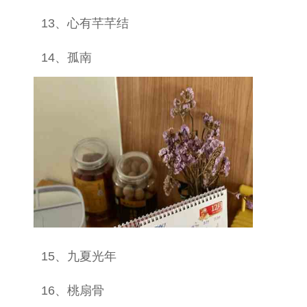
13、心有芊芊结
14、孤南
15、九夏光年
16、桃扇骨