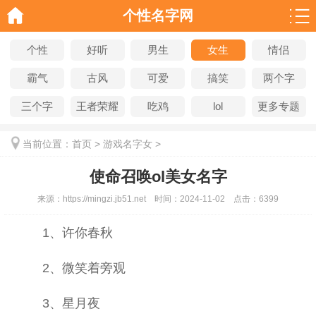
个性名字网
个性
好听
男生
女生
情侣
霸气
古风
可爱
搞笑
两个字
三个字
王者荣耀
吃鸡
lol
更多专题
当前位置：
首页
>
游戏名字女
>
使命召唤ol美女名字
来源：
https://mingzi.jb51.net
时间：
2024-11-02
点击：
6399
1、许你春秋
2、微笑着旁观
3、星月夜