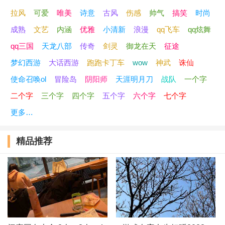
拉风
可爱
唯美
诗意
古风
伤感
帅气
搞笑
时尚
44、宅女之乐
成熟
文艺
内涵
优雅
小清新
浪漫
qq飞车
qq炫舞
45、迷森
qq三国
天龙八部
传奇
剑灵
御龙在天
征途
梦幻西游
大话西游
跑跑卡丁车
wow
神武
诛仙
46、噯哭宝贝
使命召唤ol
冒险岛
阴阳师
天涯明月刀
战队
一个字
47、浅夏清唱
二个字
三个字
四个字
五个字
六个字
七个字
更多…
48、他是暖光
精品推荐
49、爱若寒冷
50、花寂月
51、美女与野兽
52、温柔又傲娇