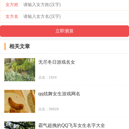
女方姓
26、半路温情
女方名
27、笑笑点
28、笔木砂
相关文章
29、红蚁白酒
无尽冬日游戏名女
30、犀悡滒
点击：1924
31、红装而蹇者
qq炫舞女生游戏网名
32、清风明月
33、辞曲
点击：39928
34、望断江南岸
霸气超拽的QQ飞车女生名字大全