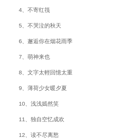
4、不寄红筏
5、不哭泣的秋天
6、邂逅你在烟花雨季
7、萌神来也
8、文字太輕回憶太重
9、薄荷少女暖夕夏
10、浅浅嫣然笑
11、独自空忆成欢
12、读不尽离愁