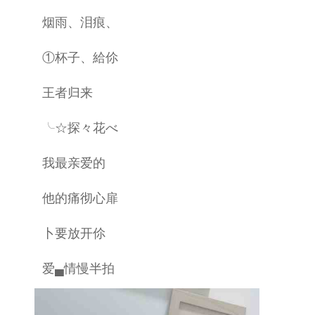
烟雨、泪痕、
①杯子、給伱
王者归来
╰☆探々花べ
我最亲爱的
他的痛彻心扉
卜要放开伱
爱▄情慢半拍