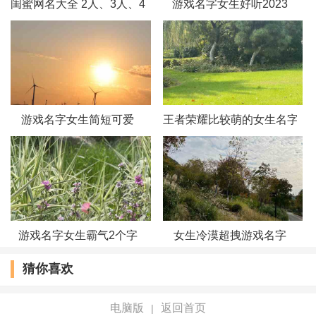
闺蜜网名大全 2人、3人、4人姐妹名字
游戏名字女生好听2023
游戏名字女生简短可爱
王者荣耀比较萌的女生名字
游戏名字女生霸气2个字
女生冷漠超拽游戏名字
猜你喜欢
电脑版
返回首页
|