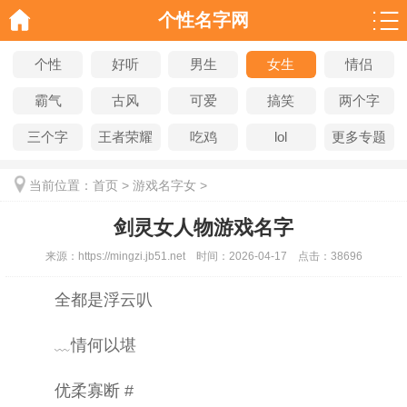
个性名字网
个性
好听
男生
女生
情侣
霸气
古风
可爱
搞笑
两个字
三个字
王者荣耀
吃鸡
lol
更多专题
当前位置：
首页
>
游戏名字女
>
剑灵女人物游戏名字
来源：
https://mingzi.jb51.net
时间：
2026-04-17
点击：
38696
全都是浮云叭
﹏情何以堪
优柔寡断 #