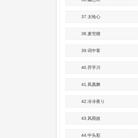
37.太呛心
38.麦兜猪
39.词中客
40.乔芋川
41.凤凰舞
42.冷冷夜り
43.风雨故
44.中头彩