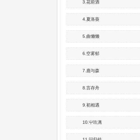
3.花前酒
4.夏洛葵
5.曲懒懒
6.空雾郁
7.鹿与森
8.言存舟
9.初相遇
10.屮玖漓
11.问归处