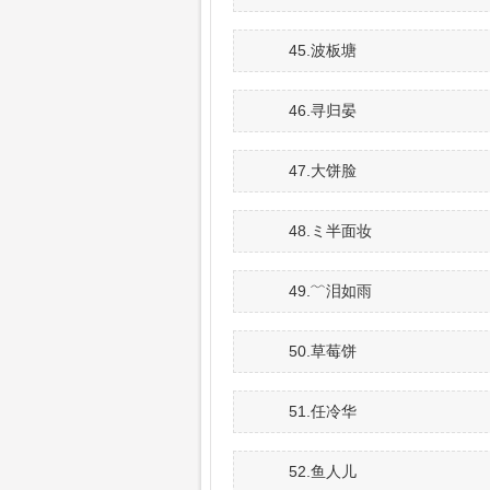
45.波板塘
46.寻归晏
47.大饼脸
48.ミ半面妆
49.﹌泪如雨
50.草莓饼
51.任冷华
52.鱼人儿