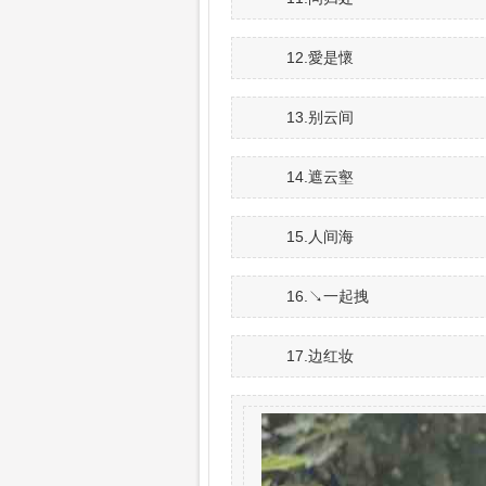
12.愛是懷
13.别云间
14.遮云壑
15.人间海
16.↘一起拽
17.边红妆