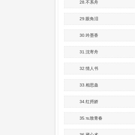
28.不系舟
29.眼角泪
30.吟墨香
31.沈寄舟
32.情人书
33.相思蛊
34.红捋娇
35.℡致青春
36.藏心术