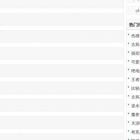
c
热门
伤感
古风
搞笑
可爱
绝地
王者
比较
古风
逆水
魔兽
天涯
有意