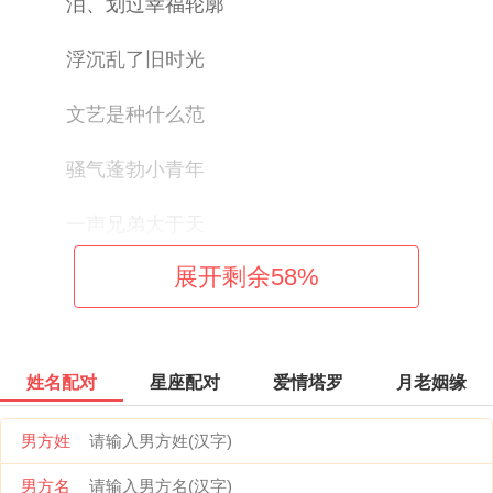
泪、划过幸福轮廓
浮沉乱了旧时光
文艺是种什么范
骚气蓬勃小青年
一声兄弟大于天ゝ
展开剩余
58
%
仇敌三千奈↘我何
七月少年不再蓝
姓名配对
星座配对
爱情塔罗
月老姻缘
人不风流枉少年
男方姓
画个圈圈◎诅咒伱
男方名