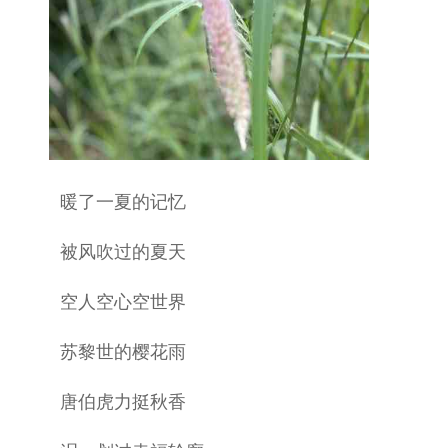
暖了一夏的记忆
被风吹过的夏天
空人空心空世界
苏黎世的樱花雨
唐伯虎力挺秋香