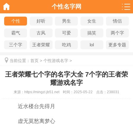
个性名字网
个性
好听
男生
女生
情侣
霸气
古风
可爱
搞笑
两个字
三个字
王者荣耀
吃鸡
lol
更多专题
当前位置：
首页
>
个性游戏名字
>
王者荣耀七个字的名字大全 7个字的王者荣
耀游戏名字
来源：
https://mingzi.jb51.net
时间：
2025-05-22
点击：
238031
近水楼台先得月
虚无莫愁离梦心