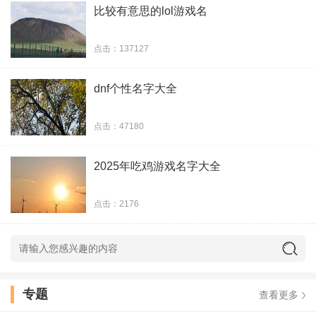
一尘不染小郎君
比较有意思的lol游戏名
如花般破碎流年
点击：137127
落地樱花、满地残
dnf个性名字大全
风起而散的日子
点击：47180
本女子，你伤不起
2025年吃鸡游戏名字大全
樱花散落的季节
点击：2176
回憶乀悲傷的旋律
擁抱太陽的孩子
放开那女孩、俄来
专题
查看更多