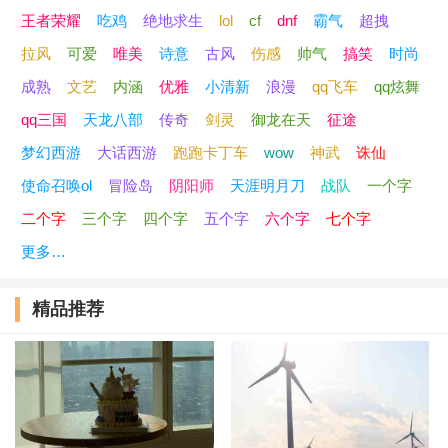
过往丶如流烟划过
王者荣耀
吃鸡
绝地求生
lol
cf
dnf
霸气
超拽
拉风
可爱
唯美
诗意
古风
伤感
帅气
搞笑
时尚
繁花落幕丶殇满地
成熟
文艺
内涵
优雅
小清新
浪漫
qq飞车
qq炫舞
泪水、沾湿了睫毛
qq三国
天龙八部
传奇
剑灵
御龙在天
征途
梦幻西游
大话西游
跑跑卡丁车
wow
神武
诛仙
白菜都讓豬拱了
使命召唤ol
冒险岛
阴阳师
天涯明月刀
战队
一个字
旧人旧城旧时光
二个字
三个字
四个字
五个字
六个字
七个字
更多…
无力落地旳苍白
精品推荐
拿开你肮脏的手
笑看沧海变桑田
舊人舊夢舊成傷