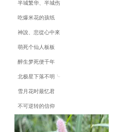
半城繁华、半城伤
吃爆米花的孩纸
神說、悲從心中來
萌死个仙人板板
醉生梦死便千年
北极星下落不明╰
雪月花时最忆君
不可逆转的信仰