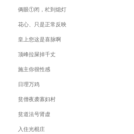
俩眼①闭，杧到熄灯
花心、只是正常反映
皇上您这是喜脉啊
顶峰拉屎掉千丈
施主你很性感
日理万鸡
贫僧夜袭寡妇村
贫道法号肾虚
入住光棍庄