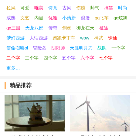
拉风
可爱
唯美
诗意
古风
伤感
帅气
搞笑
时尚
成熟
文艺
内涵
优雅
小清新
浪漫
qq飞车
qq炫舞
qq三国
天龙八部
传奇
剑灵
御龙在天
征途
梦幻西游
大话西游
跑跑卡丁车
wow
神武
诛仙
使命召唤ol
冒险岛
阴阳师
天涯明月刀
战队
一个字
二个字
三个字
四个字
五个字
六个字
七个字
更多…
精品推荐