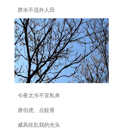
胖水不流外人田
今夜太冷不宜私奔
唐伯虎、点蚊香
威风吹乱我的光头