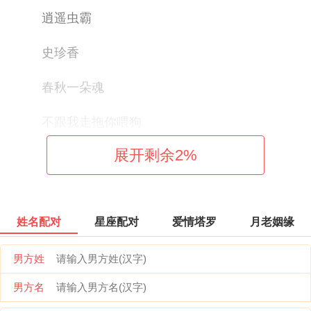
逍遥虫霸
史珍香
春秋一朵魂
不跟我走拖你喂狗
展开剩余
2
%
胸一甩奶四海
姓名配对
星座配对
爱情塔罗
月老姻缘
男方姓
男方名