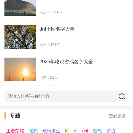
点击：137127
dnf个性名字大全
点击：47180
2025年吃鸡游戏名字大全
点击：2176
专题
查看更多
王者荣耀
吃鸡
绝地求生
lol
cf
dnf
霸气
超拽