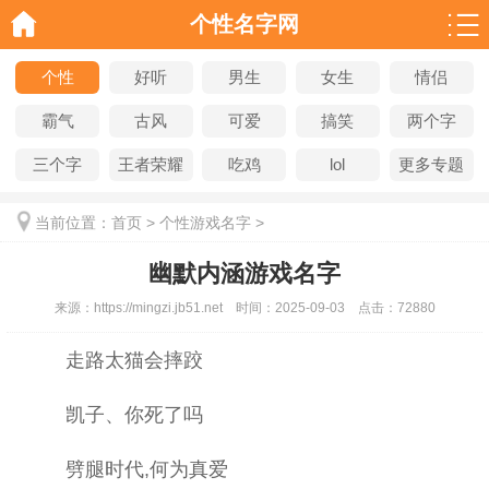
个性名字网
个性
好听
男生
女生
情侣
霸气
古风
可爱
搞笑
两个字
三个字
王者荣耀
吃鸡
lol
更多专题
当前位置：
首页
>
个性游戏名字
>
幽默内涵游戏名字
来源：
https://mingzi.jb51.net
时间：
2025-09-03
点击：
72880
走路太猫会摔跤
凯子、你死了吗
劈腿时代,何为真爱